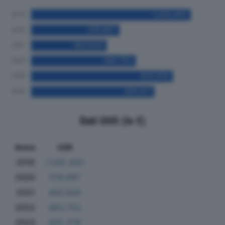
Dati Utili (in €)
Anno
Utili
2019
1.042.403
2020
576.897
2021
493.644
2022
683.753
2023
925.378