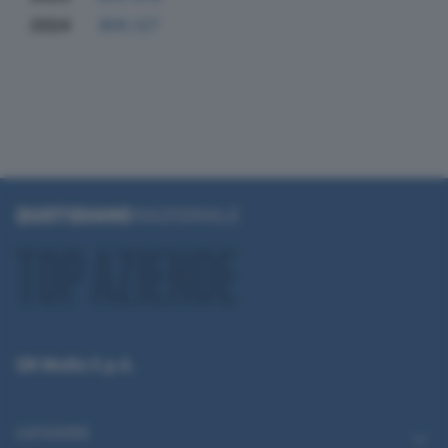
2024
805.127
QN Media S.p.A.
CATEGORIE