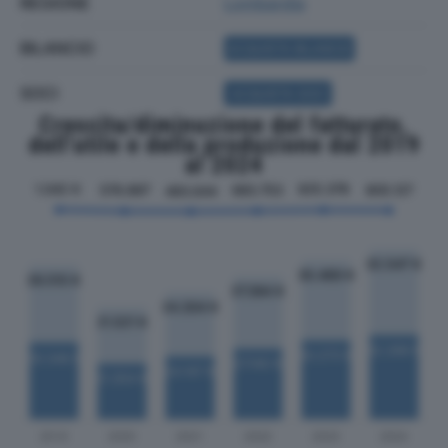
REGIONE
Lombardia
BILANCIO
ACQUISTA BILANCIO
SOCI
ACQUISTA SOCI
Crescita/diminuzione del fatturato,
dell'utile e della produzione dal 2019
al 2024