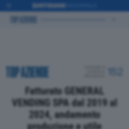
POSIZIONE IN
152
CLASSIFICA
PROVINCIALE
Fatturato GENERAL
VENDING SPA dal 2019 al
2024, andamento
produzione e utile