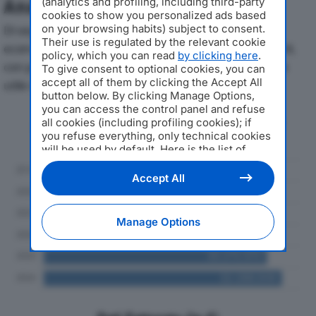
(analytics and profiling, including third-party
Analisi Economica 2019-2024
cookies to show you personalized ads based
on your browsing habits) subject to consent.
Di seguito l'andamento dei principali indicatori
Their use is regulated by the relevant cookie
economici di GENERAL VENDING SPAdal 2019 al 2024,
policy, which you can read
by clicking here
.
con particolare attenzione a fatturato, produzione e
To give consent to optional cookies, you can
accept all of them by clicking the Accept All
utile d'esercizio.
button below. By clicking Manage Options,
you can access the control panel and refuse
Andamento del fatturato dal 2019
all cookies (including profiling cookies); if
al 2024
you refuse everything, only technical cookies
will be used by default. Here is the list of
providers
. Cookie consent will be stored and
applied also to the other websites of
Accept All
Editoriale Nazionale and their subdomains. By
expressing your choice on this site, you will
therefore not be asked again on other
Manage Options
Editoriale Nazionale websites that use the
same consent management platform (CMP).
You can still modify or withdraw your choice
at any time through the “Privacy Settings”
section.