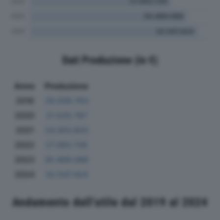
Dati Produzione (in €)
Anno
Produzione
2019
29.509.763
2020
21.520.767
2021
24.303.833
2022
27.393.726
2023
30.469.068
2024
32.547.424
Andamento dell'utile dal 2019 al 2024