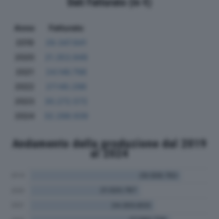
Dati Fatturato (in €)
Anno
Fatturato
2019
29.347.841
2020
21.353.949
2021
24.146.798
2022
27.140.296
2023
30.272.572
2024
32.288.939
Andamento della produzione dal 2019
al 2024