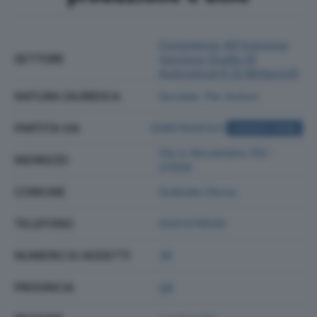
Commercio All'ingrosso
SETTORE
(escluso Quello Di
Autoveicoli E Di Motocicli)
NATURA GIURIDICA
Societa' Per Azioni
PARTITA IVA
00851930123
ACQUISTA VISURA
Via Iv Novembre 102 -
INDIRIZZO
21058
COMUNE
Solbiate Olona
TELEFONO
0331378500
NUMERO DI ADDETTI
36
PROVINCIA
VA