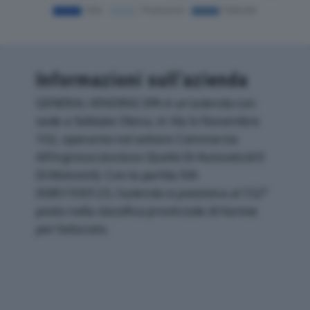
Informazioni sull’azienda
GENERAL VENDING SPA è un'azienda con
sede a Solbiate Olona, in Via Iv Novembre
102, operante nel settore Commercio
All'ingrosso (escluso Quello Di Autoveicoli E
Di Motocicli). Con la partita IVA
00851930123, l'azienda si posiziona al 152°
posto nella classifica provinciale di Varese
per fatturato.