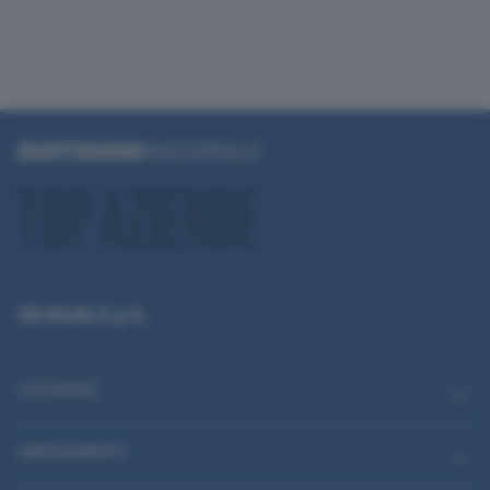
QN Media S.p.A.
CATEGORIE
ABBONAMENTI