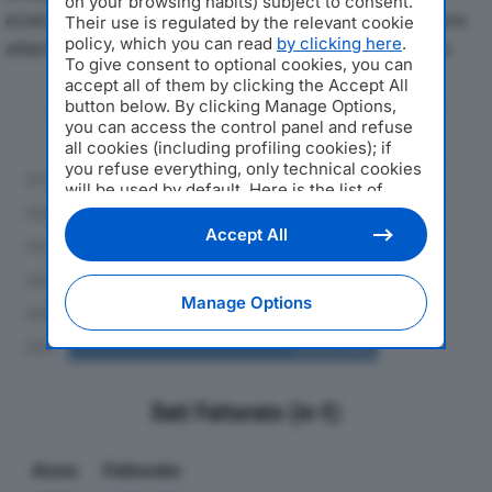
on your browsing habits) subject to consent.
economici di GNC SRLdal 2019 al 2024, con particolare
Their use is regulated by the relevant cookie
policy, which you can read
by clicking here
.
attenzione a fatturato, produzione e utile d'esercizio.
To give consent to optional cookies, you can
accept all of them by clicking the Accept All
Andamento del fatturato dal 2019
button below. By clicking Manage Options,
al 2024
you can access the control panel and refuse
all cookies (including profiling cookies); if
you refuse everything, only technical cookies
will be used by default. Here is the list of
providers
. Cookie consent will be stored and
applied also to the other websites of
Accept All
Editoriale Nazionale and their subdomains. By
expressing your choice on this site, you will
therefore not be asked again on other
Manage Options
Editoriale Nazionale websites that use the
same consent management platform (CMP).
You can still modify or withdraw your choice
at any time through the “Privacy Settings”
section.
Dati Fatturato (in €)
Anno
Fatturato