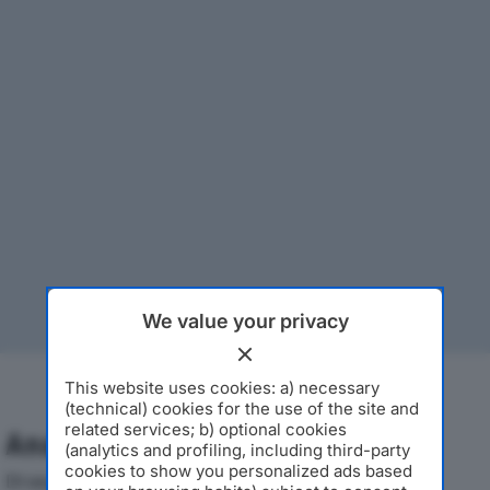
We value your privacy
This website uses cookies: a) necessary
(technical) cookies for the use of the site and
related services; b) optional cookies
Analisi Economica 2019-2024
(analytics and profiling, including third-party
cookies to show you personalized ads based
Di seguito l'andamento dei principali indicatori