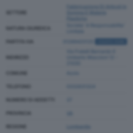
Fabbricazione Di Articoli In
SETTORE
Gomma E Materie
Plastiche
Societa' A Responsabilita'
NATURA GIURIDICA
Limitata
PARTITA IVA
01289420125
ACQUISTA VISURA
Via Fratelli Bernardo E
INDIRIZZO
Umberto Mascioni 12 -
21030
COMUNE
Azzio
TELEFONO
0332631324
NUMERO DI ADDETTI
37
PROVINCIA
VA
REGIONE
Lombardia