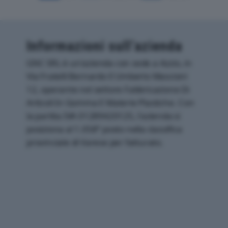
Informazioni sull’azienda
GNC SRL è un'azienda con sede a Azzio, in
Via Fratelli Bernardo E Umberto Mascioni
12, operante nel settore Fabbricazione Di
Articoli In Gomma E Materie Plastiche. Con
la partita IVA 01289420125, l'azienda si
posiziona al 1.058° posto nella classifica
provinciale di Varese per fatturato.