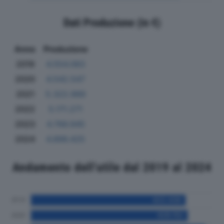
Dati Produzione (in €)
Anno
Produzione
2019
4.554.083
2020
4.542.547
2021
5.322.989
2022
5.171.271
2023
4.766.945
2024
4.896.425
Andamento dell'utile dal 2019 al 2024