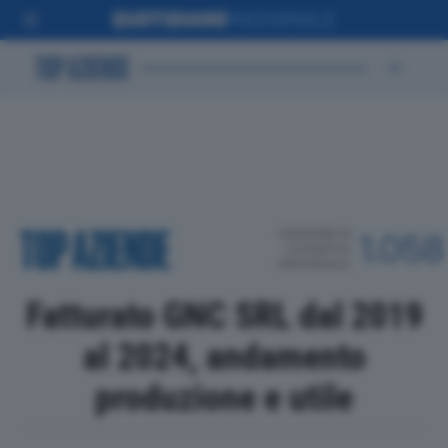
POSIZIONE IN
1.058
CLASSIFICA
PROVINCIALE
Fatturato GNC SRL dal 2019
al 2024, andamento
produzione e utile