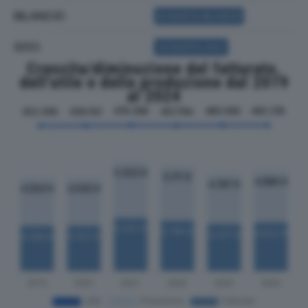
BILANCIO
ACQUISTA BILANCIO
SOCI
ACQUISTA SOCI
Crescita/diminuzione del fatturato,
dell'utile e della produzione dal 2019
al 2024