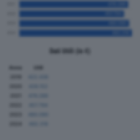
Dati Utili (in €)
Anno
Utili
2019
422.436
2020
428.152
2021
476.289
2022
457.794
2023
480.090
2024
492.318