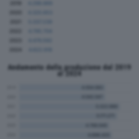
2019
4.298.869
2020
4.320.653
2021
5.037.239
2022
4.795.704
2023
4.476.592
2024
4.622.918
Andamento della produzione dal 2019
al 2024