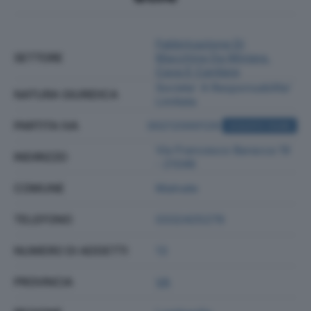
Fabbricazione Di
SETTORE
Macchine Da Miniera,
Cava E Cantiere
Societa' A Responsabilita'
NATURA GIURIDICA
Limitata
PARTITA IVA
00212000129
ACQUISTA VISURA
Via Francesco Baracca 19
INDIRIZZO
- 21046
COMUNE
Malnate
TELEFONO
0332425279
NUMERO DI ADDETTI
13
PROVINCIA
VA