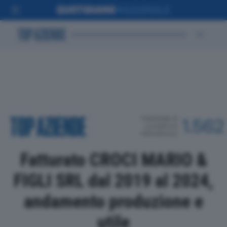
POSIZIONE IN
1.562
CLASSIFICA
PROVINCIALE
Fatturato CROCI MARIO &
FIGLI SRL dal 2019 al 2024,
andamento produzione e
utile