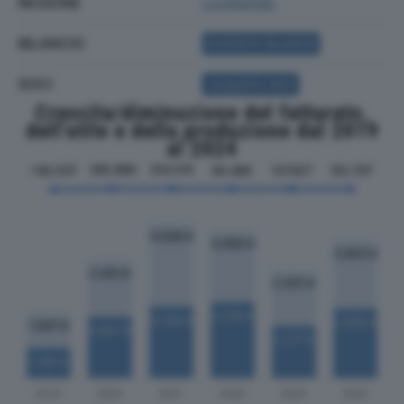
REGIONE
Lombardia
BILANCIO
ACQUISTA BILANCIO
SOCI
ACQUISTA SOCI
Crescita/diminuzione del fatturato,
dell'utile e della produzione dal 2019
al 2024