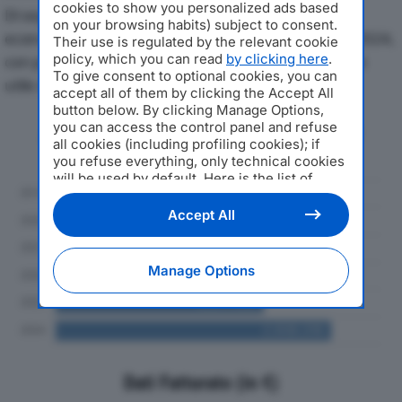
cookies to show you personalized ads based
Di seguito l'andamento dei principali indicatori
on your browsing habits) subject to consent.
economici di CROCI MARIO & FIGLI SRLdal 2019 al 2024,
Their use is regulated by the relevant cookie
policy, which you can read
by clicking here
.
con particolare attenzione a fatturato, produzione e
To give consent to optional cookies, you can
utile d'esercizio.
accept all of them by clicking the Accept All
button below. By clicking Manage Options,
you can access the control panel and refuse
Andamento del fatturato dal 2019
all cookies (including profiling cookies); if
al 2024
you refuse everything, only technical cookies
will be used by default. Here is the list of
providers
. Cookie consent will be stored and
applied also to the other websites of
Accept All
Editoriale Nazionale and their subdomains. By
expressing your choice on this site, you will
therefore not be asked again on other
Manage Options
Editoriale Nazionale websites that use the
same consent management platform (CMP).
You can still modify or withdraw your choice
at any time through the “Privacy Settings”
section.
Dati Fatturato (in €)