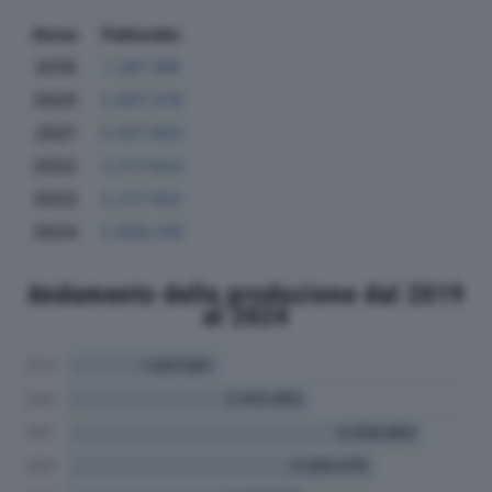
Anno
Fatturato
2019
1.281.188
2020
2.607.376
2021
3.037.693
2022
3.217.624
2023
2.217.452
2024
2.936.316
Andamento della produzione dal 2019
al 2024