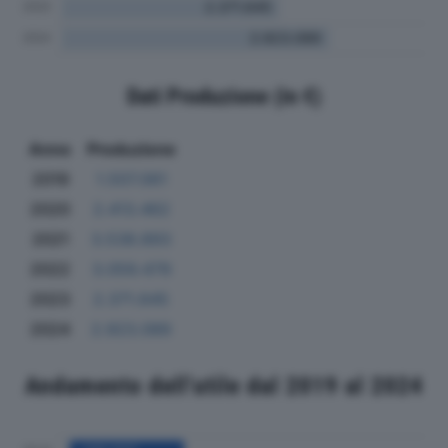
Dati Produzione (in €)
Anno
Produzione
2019
1.507.061
2020
2.413.462
2021
3.538.893
2022
3.059.479
2023
2.371.645
2024
2.923.089
Andamento dell'utile dal 2019 al 2024