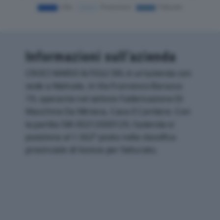
Informazioni sull’azienda
CROCI MARIO & FIGLI SRL è un'azienda con
sede a Malnate, in Via Francesco Baracca
19, operante nel settore Fabbricazione Di
Macchine Da Miniera, Cava E Cantiere. Con
la partita IVA 00212000129, l'azienda si
posiziona al 1.562° posto nella classifica
provinciale di Varese per fatturato.