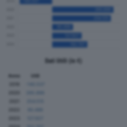
Dati Utili (in €)
Anno
Utili
2019
-140.537
2020
265.896
2021
254.515
2022
90.496
2023
127.927
2024
152.707