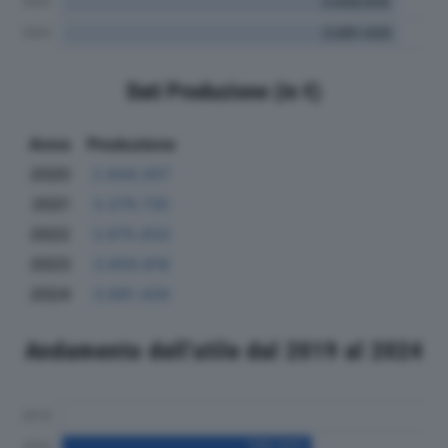
Dati Produzione (in €)
Anno
Produzione
2020
2.844.307
2021
3.379.735
2022
3.975.832
2023
3.659.816
2024
3.681.426
Andamento dell'utile dal 2019 al 2024