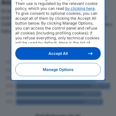
Analisi Economica 2019-2024
Their use is regulated by the relevant cookie
policy, which you can read
by clicking here
.
Di seguito l'andamento dei principali indicatori
To give consent to optional cookies, you can
economici di CENTRO SERVIZI FUNERARI CAMPO DEI
accept all of them by clicking the Accept All
button below. By clicking Manage Options,
FIORI SRLdal 2019 al 2024, con particolare attenzione a
you can access the control panel and refuse
fatturato, produzione e utile d'esercizio.
all cookies (including profiling cookies); if
you refuse everything, only technical cookies
will be used by default. Here is the list of
Andamento del fatturato dal 2019
providers
. Cookie consent will be stored and
al 2024
applied also to the other websites of
Accept All
Editoriale Nazionale and their subdomains. By
expressing your choice on this site, you will
therefore not be asked again on other
Manage Options
Editoriale Nazionale websites that use the
same consent management platform (CMP).
You can still modify or withdraw your choice
at any time through the “Privacy Settings”
section.