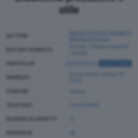
utile
Servizi Di Pompe Funebri E
SETTORE
Attività Connesse
Societa' A Responsabilita'
NATURA GIURIDICA
Limitata
PARTITA IVA
02553910122
ACQUISTA VISURA
Via Dei Mulini Grassi 10 -
INDIRIZZO
21100
COMUNE
Varese
TELEFONO
0332473800
NUMERO DI ADDETTI
18
PROVINCIA
VA