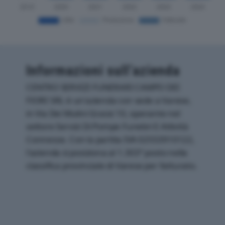
Informazioni sull’azienda
CENTRO SERVIZI FUNERARI CAMPO DEI
FIORI SRL è un'azienda con sede a Varese,
in Via Dei Mulini Grassi 10, operante nel
settore Servizi Di Pompe Funebri E Attività
Connesse. Con la partita IVA 02553910122,
l'azienda si posiziona al 1.303° posto nella
classifica provinciale di Varese per fatturato.