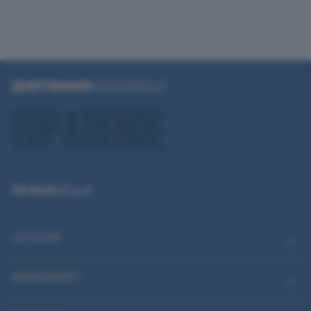
QN Media S.p.A.
CATEGORIE
ABBONAMENTI