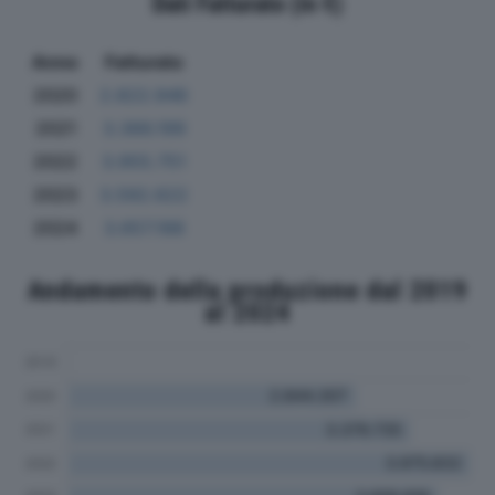
Dati Fatturato (in €)
Anno
Fatturato
2020
2.822.946
2021
3.366.199
2022
3.955.751
2023
3.592.622
2024
3.657.188
Andamento della produzione dal 2019
al 2024