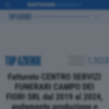
POSIZIONE IN
1.303
CLASSIFICA
PROVINCIALE
Fatturato CENTRO SERVIZI
FUNERARI CAMPO DEI
FIORI SRL dal 2019 al 2024,
andamento produzione e