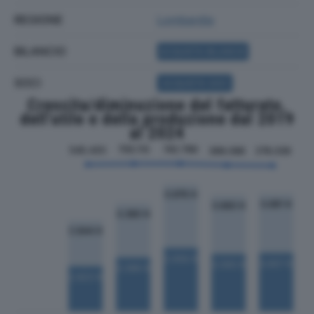
REGIONE
Lombardia
BILANCIO
ACQUISTA BILANCIO
SOCI
ACQUISTA SOCI
Crescita/diminuzione del fatturato,
dell'utile e della produzione dal 2019
al 2024