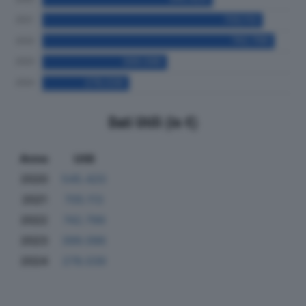
Dati Utili (in €)
Anno
Utili
2020
545.420
2021
705.113
2022
742.799
2023
399.096
2024
278.039