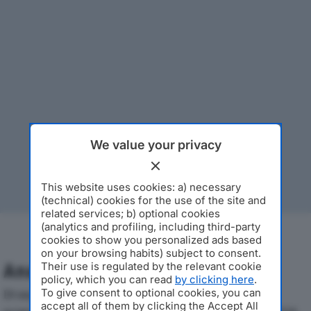
We value your privacy
This website uses cookies: a) necessary
(technical) cookies for the use of the site and
related services; b) optional cookies
(analytics and profiling, including third-party
cookies to show you personalized ads based
on your browsing habits) subject to consent.
Analisi Economica 2019-2024
Their use is regulated by the relevant cookie
policy, which you can read
by clicking here
.
Di seguito l'andamento dei principali indicatori
To give consent to optional cookies, you can
accept all of them by clicking the Accept All