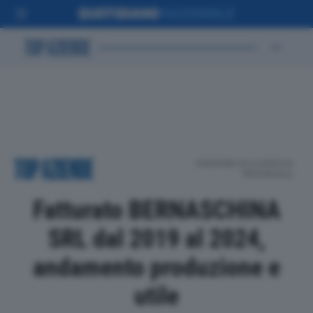
POSIZIONE IN CLASSIFICA
PROVINCIALE
Fatturato BERNASCHINA
SRL dal 2019 al 2024,
andamento produzione e
utile