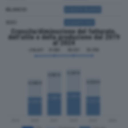
BILANCIO
ACQUISTA BILANCIO
SOCI
ACQUISTA SOCI
Crescita/diminuzione del fatturato,
dell'utile e della produzione dal 2019
al 2024