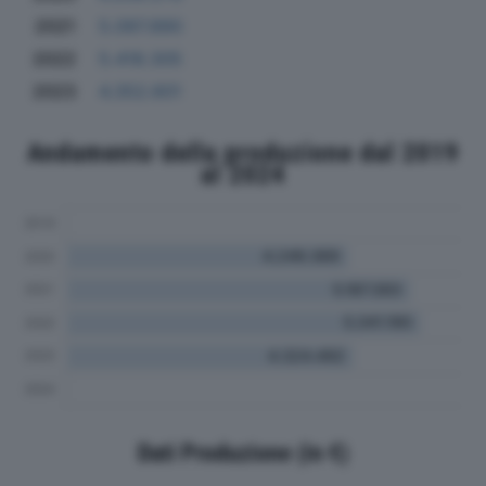
2021
5.097.890
2022
5.418.305
2023
4.352.601
Andamento della produzione dal 2019
al 2024
Dati Produzione (in €)