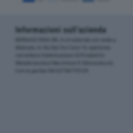
Informazioni sull’azienda
BERNASCHINA SRL è un'azienda con sede a
Malnate, in Via Dei Tre Corsi 14, operante
nel settore Fabbricazione Di Prodotti In
Metallo (esclusi Macchinari E Attrezzature).
Con la partita IVA 02794770129