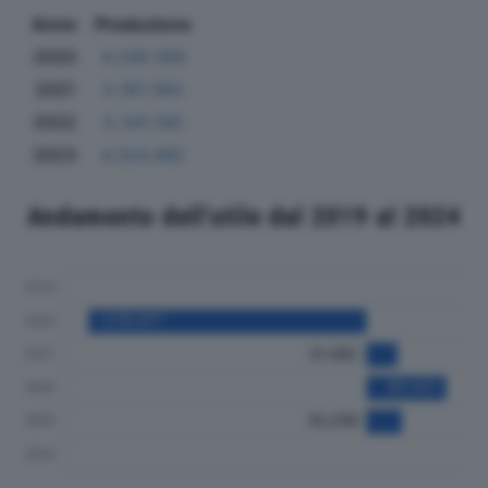
Anno
Produzione
2020
4.249.369
2021
5.187.393
2022
5.341.190
2023
4.324.492
Andamento dell'utile dal 2019 al 2024