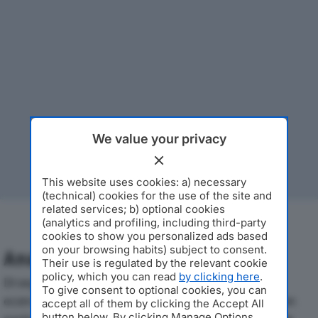
We value your privacy
This website uses cookies: a) necessary
(technical) cookies for the use of the site and
related services; b) optional cookies
(analytics and profiling, including third-party
cookies to show you personalized ads based
on your browsing habits) subject to consent.
Analisi Economica 2019-2024
Their use is regulated by the relevant cookie
policy, which you can read
by clicking here
.
Di seguito l'andamento dei principali indicatori
To give consent to optional cookies, you can
economici di BERNASCHINA SRLdal 2019 al 2024, con
accept all of them by clicking the Accept All
button below. By clicking Manage Options,