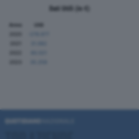
Dati Utili (in €)
Anno
Utili
2020
-278.977
2021
31.082
2022
80.021
2023
35.258