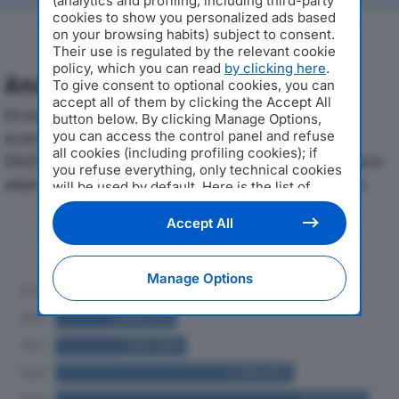
(analytics and profiling, including third-party
cookies to show you personalized ads based
on your browsing habits) subject to consent.
Their use is regulated by the relevant cookie
policy, which you can read
by clicking here
.
Analisi Economica 2019-2024
To give consent to optional cookies, you can
accept all of them by clicking the Accept All
Di seguito l'andamento dei principali indicatori
button below. By clicking Manage Options,
you can access the control panel and refuse
economici di ACQUA1VILLAGE SOCIETA’ SPORTIVA
all cookies (including profiling cookies); if
DILETTANTISTICA A RLdal 2019 al 2024, con particolare
you refuse everything, only technical cookies
attenzione a fatturato, produzione e utile d'esercizio.
will be used by default. Here is the list of
providers
. Cookie consent will be stored and
applied also to the other websites of
Accept All
Andamento del fatturato dal 2019
Editoriale Nazionale and their subdomains. By
al 2024
expressing your choice on this site, you will
therefore not be asked again on other
Manage Options
Editoriale Nazionale websites that use the
same consent management platform (CMP).
You can still modify or withdraw your choice
at any time through the “Privacy Settings”
section.