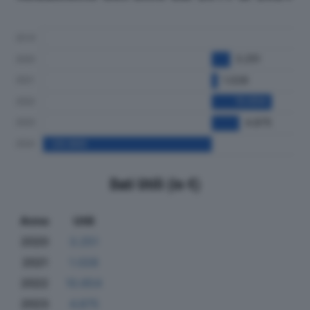
Dati Utili (in €)
Anno
Utili
2020
3.251
2021
1.028
2022
10.654
2023
4.875