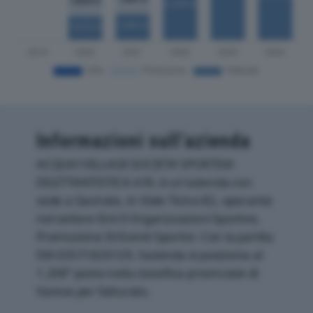
Informazioni sull’azienda
ACQUA1VILLAGE SOCIETA’ SPORTIVA
DILETTANTISTICA A RL è un'azienda con
sede a Gavirate, in Viale Ticino 82, operante
nel settore Enti E Organizzazioni Sportive,
Promozione Di Eventi Sportivi. Con la partita
IVA 03571820129, l'azienda si posiziona al
1.208° posto nella classifica provinciale di
Varese per fatturato.