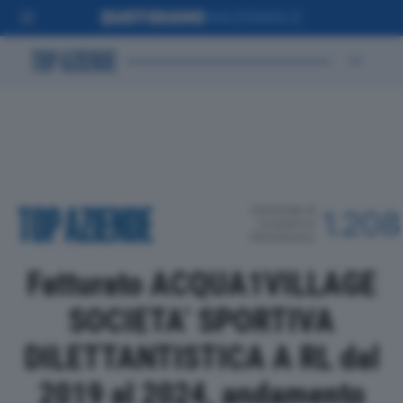
POSIZIONE IN
1.208
CLASSIFICA
PROVINCIALE
Fatturato ACQUA1VILLAGE
SOCIETA’ SPORTIVA
DILETTANTISTICA A RL dal
2019 al 2024, andamento