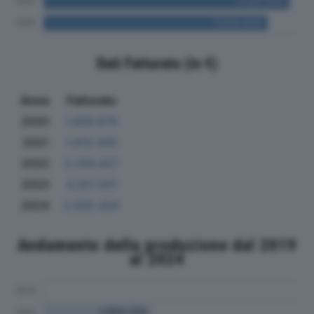
Dati Fatturato (in €)
Anno
Fatturato
2020
1.669.879
2021
1.810.305
2022
3.294.427
2023
4.321.031
2024
3.935.434
Andamento della produzione dal 2019
al 2024