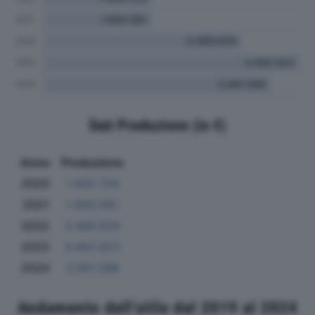
Dati Produzione (in €)
Anno
Produzione
2020
1.903.724
2021
1.890.581
2022
3.468.628
2023
4.482.923
2024
3.987.398
Andamento dell'utile dal 2019 al 2024