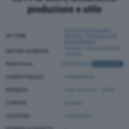
produzione e utile
Enti E Organizzazioni
SETTORE
Sportive, Promozione Di
Eventi Sportivi
Societa' A Responsabilita'
NATURA GIURIDICA
Limitata
PARTITA IVA
03571820129
ACQUISTA VISURA
CODICE FISCALE
91069930120
INDIRIZZO
Viale Ticino 82 - 21026
COMUNE
Gavirate
TELEFONO
0332839511
NUMERO DI ADDETTI
7