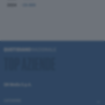
2024
-29.969
QN Media S.p.A.
CATEGORIE