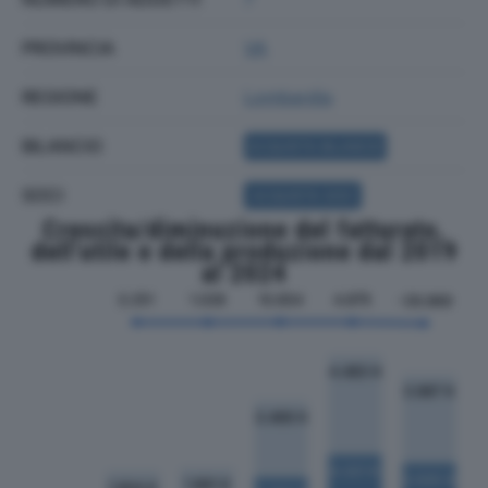
PROVINCIA
VA
REGIONE
Lombardia
BILANCIO
ACQUISTA BILANCIO
SOCI
ACQUISTA SOCI
Crescita/diminuzione del fatturato,
dell'utile e della produzione dal 2019
al 2024