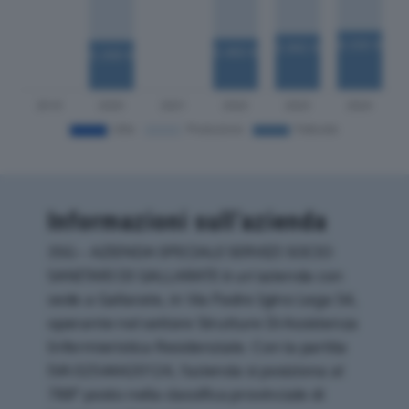
Informazioni sull’azienda
3SG – AZIENDA SPECIALE SERVIZI SOCIO
SANITARI DI GALLARATE è un'azienda con
sede a Gallarate, in Via Padre Igino Lega 54,
operante nel settore Strutture Di Assistenza
Infermieristica Residenziale. Con la partita
IVA 02544420124, l'azienda si posiziona al
788° posto nella classifica provinciale di