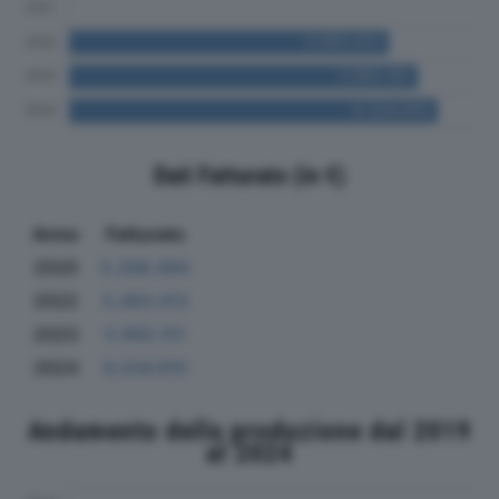
Dati Fatturato (in €)
Anno
Fatturato
2020
5.268.494
2022
5.493.413
2023
5.992.151
2024
6.334.910
Andamento della produzione dal 2019
al 2024