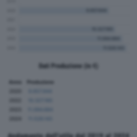
Dati Produzione (in €)
Anno
Produzione
2020
9.657.944
2022
10.327.165
2023
11.094.684
2024
11.526.143
Andamento dell'utile dal 2019 al 2024