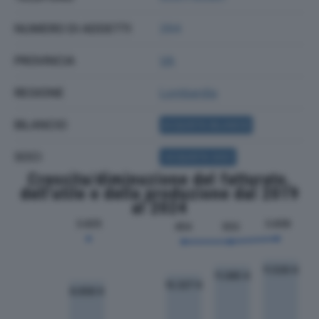
NUMERO DI ADDETTI
264
PROVINCIA
VA
REGIONE
Lombardia
BILANCIO
ACQUISTA BILANCIO
SOCI
ACQUISTA SOCI
Crescita/diminuzione del fatturato,
dell'utile e della produzione dal 2019
al 2024