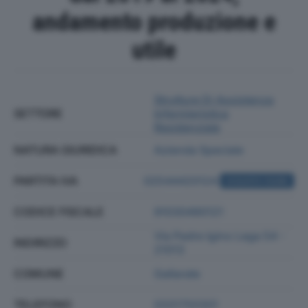
andamento produzione e
utile
Strutture Di Assistenza
SETTORE
Infermieristica
Residenziale
NATURA GIURIDICA
Azienda Speciale
PARTITA IVA
02544420124
ACQUISTA VISURA
CODICE FISCALE
91030490121
Via Padre Igino Lega 54 -
INDIRIZZO
21013
COMUNE
Gallarate
TELEFONO
0331750301