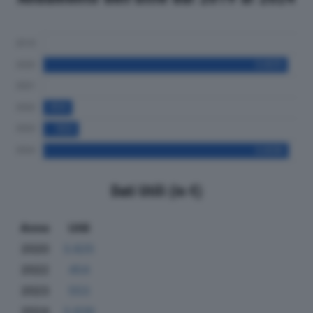
Dati Utili (in €)
Anno
Utili
2020
3.825
2022
454
2023
553
2024
3.839