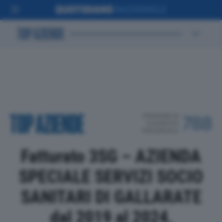
POSIZIONE IN
788
CLASSIFICA
PROVINCIALE
Fatturato 3SG – AZIENDA
SPECIALE SERVIZI SOCIO
SANITARI DI GALLARATE
dal 2019 al 2024,