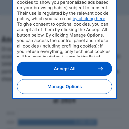
cookies to show you personalized ads based
on your browsing habits) subject to consent.
Their use is regulated by the relevant cookie
policy, which you can read
by clicking here
.
To give consent to optional cookies, you can
accept all of them by clicking the Accept All
button below. By clicking Manage Options,
Analisi Economica 2019-2024
you can access the control panel and refuse
all cookies (including profiling cookies); if
Di seguito l'andamento dei principali indicatori
you refuse everything, only technical cookies
economici di 3SG – AZIENDA SPECIALE SERVIZI SOCIO
will be used by default. Here is the list of
providers
. Cookie consent will be stored and
SANITARI DI GALLARATEdal 2019 al 2024, con
applied also to the other websites of
Accept All
particolare attenzione a fatturato, produzione e utile
Editoriale Nazionale and their subdomains. By
d'esercizio.
expressing your choice on this site, you will
therefore not be asked again on other
Manage Options
Editoriale Nazionale websites that use the
Andamento del fatturato dal 2019
same consent management platform (CMP).
al 2024
You can still modify or withdraw your choice
at any time through the “Privacy Settings”
section.