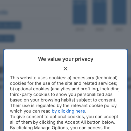
dia
A BILANCIO
A SOCI
We value your privacy
azienda
This website uses cookies: a) necessary (technical)
con sede a Piantedo, in Via La Rosa 217, operante nel set
cookies for the use of the site and related services;
a IVA 00075510149, l'azienda si posiziona al 140° posto nell
b) optional cookies (analytics and profiling, including
third-party cookies to show you personalized ads
based on your browsing habits) subject to consent.
Their use is regulated by the relevant cookie policy,
which you can read
by clicking here
.
To give consent to optional cookies, you can accept
all of them by clicking the Accept All button below.
By clicking Manage Options, you can access the