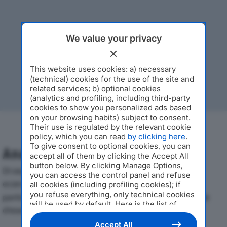
We value your privacy
This website uses cookies: a) necessary
(technical) cookies for the use of the site and
related services; b) optional cookies
(analytics and profiling, including third-party
cookies to show you personalized ads based
on your browsing habits) subject to consent.
Their use is regulated by the relevant cookie
policy, which you can read
by clicking here
.
To give consent to optional cookies, you can
Analisi Economica 2019-2024
accept all of them by clicking the Accept All
button below. By clicking Manage Options,
Di seguito l'andamento dei principali indicatori
you can access the control panel and refuse
economici di PILBOR SRLdal 2019 al 2024, con
all cookies (including profiling cookies); if
you refuse everything, only technical cookies
particolare attenzione a fatturato, produzione e utile
will be used by default. Here is the list of
d'esercizio.
providers
. Cookie consent will be stored and
applied also to the other websites of
Accept All