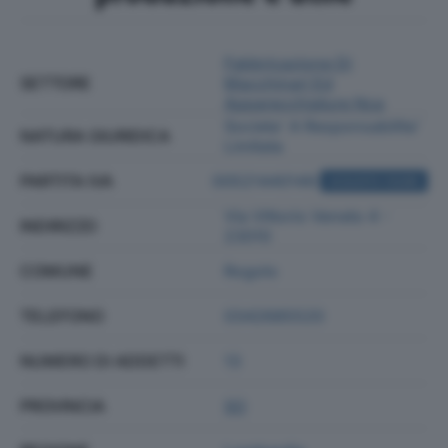
Fabbricazione Di
SETTORE
Macchinari Ed
Apparecchiature Nca
Societa' A Responsabilita'
NATURA GIURIDICA
Limitata
PARTITA IVA
00521440149
ACQUISTA VISURA
Via Vittorio Veneto 4 -
INDIRIZZO
23010
COMUNE
Rogolo
TELEFONO
0342685520
NUMERO DI ADDETTI
13
PROVINCIA
SO