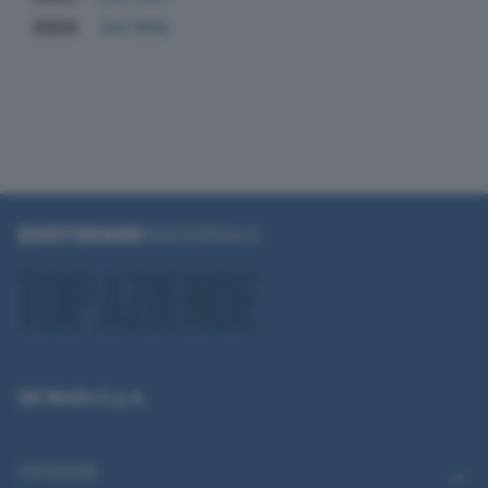
2024
347.958
QN Media S.p.A.
CATEGORIE