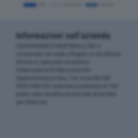
Informazioni sull’azienda
OLEODINAMICA MARTINALLI SRL è
un'azienda con sede a Rogolo, in Via Vittorio
Veneto 4, operante nel settore
Fabbricazione Di Macchinari Ed
Apparecchiature Nca. Con la partita IVA
00521440149, l'azienda si posiziona al 144°
posto nella classifica provinciale di Sondrio
per fatturato.