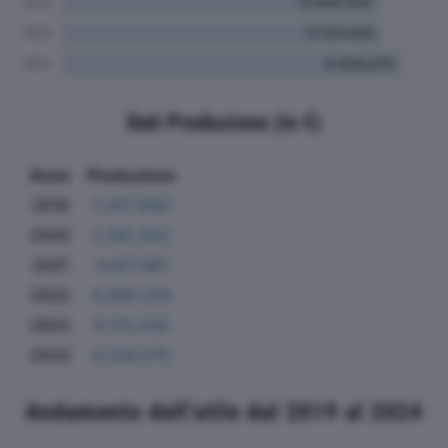
Dati Produzione (in €)
Anno
Produzione
2019
5.807.890
2020
5.881.802
2021
4.657.981
2022
6.069.326
2023
6.125.626
2024
6.506.675
Andamento dell'utile dal 2019 al 2024