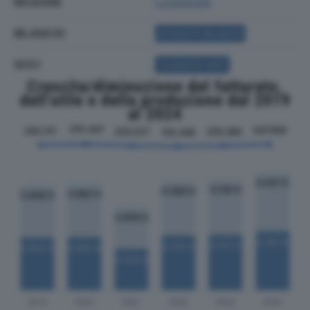
REGIONE
Lombardia
BILANCIO
ACQUISTA BILANCIO
SOCI
ACQUISTA SOCI
Crescita/diminuzione del fatturato,
dell'utile e della produzione dal 2019
al 2024