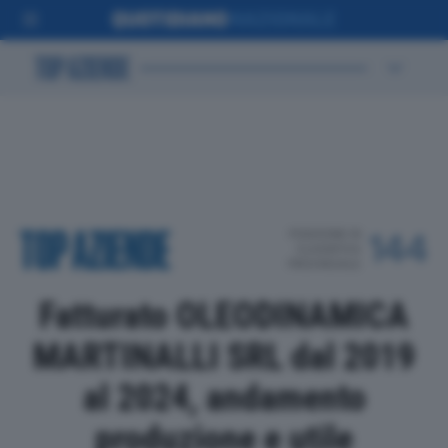
POSIZIONE IN
144
CLASSIFICA
PROVINCIALE
Fatturato OLEODINAMICA
MARTINALLI SRL dal 2019
al 2024, andamento
produzione e utile