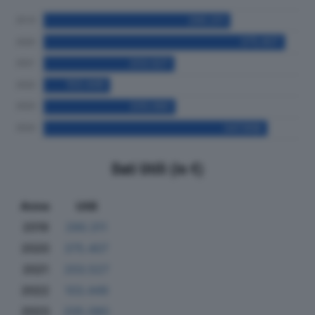
Dati Utili (in €)
Anno
Utili
2019
290.311
2020
375.407
2021
203.527
2022
103.449
2023
205.080