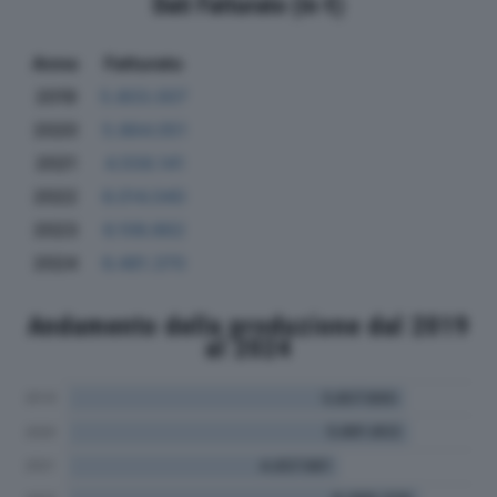
Dati Fatturato (in €)
Anno
Fatturato
2019
5.803.007
2020
5.864.051
2021
4.558.141
2022
6.014.040
2023
6.106.862
2024
6.481.370
Andamento della produzione dal 2019
al 2024