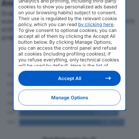
(analytics and profiling, including third-party
Analisi Economica 2019-2024
cookies to show you personalized ads based
on your browsing habits) subject to consent.
Di seguito l'andamento dei principali indicatori
Their use is regulated by the relevant cookie
economici di OLEODINAMICA MARTINALLI SRLdal 2019
policy, which you can read
by clicking here
.
al 2024, con particolare attenzione a fatturato,
To give consent to optional cookies, you can
accept all of them by clicking the Accept All
produzione e utile d'esercizio.
button below. By clicking Manage Options,
you can access the control panel and refuse
Andamento del fatturato dal 2019
all cookies (including profiling cookies); if
al 2024
you refuse everything, only technical cookies
will be used by default. Here is the list of
providers
. Cookie consent will be stored and
applied also to the other websites of
Accept All
Editoriale Nazionale and their subdomains. By
expressing your choice on this site, you will
therefore not be asked again on other
Manage Options
Editoriale Nazionale websites that use the
same consent management platform (CMP).
You can still modify or withdraw your choice
at any time through the “Privacy Settings”
section.