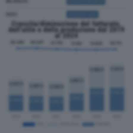
BILANCIO
ACQUISTA BILANCIO
SOCI
ACQUISTA SOCI
Crescita/diminuzione del fatturato,
dell'utile e della produzione dal 2019
al 2024