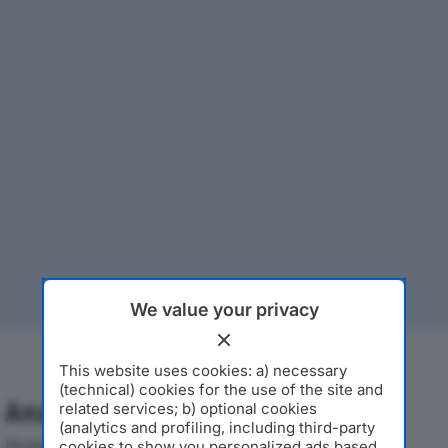
We value your privacy
This website uses cookies: a) necessary
(technical) cookies for the use of the site and
Analisi Economica 2019-2024
related services; b) optional cookies
(analytics and profiling, including third-party
Di seguito l'andamento dei principali indicatori
cookies to show you personalized ads based