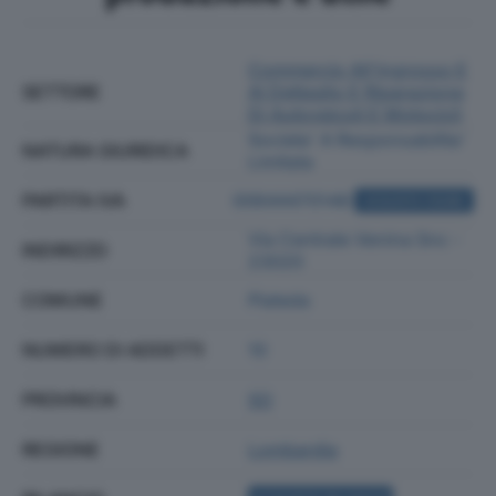
Commercio All'ingrosso E
SETTORE
Al Dettaglio E Riparazione
Di Autoveicoli E Motocicli
Societa' A Responsabilita'
NATURA GIURIDICA
Limitata
PARTITA IVA
00644470148
ACQUISTA VISURA
Via Centrale Venina Snc -
INDIRIZZO
23020
COMUNE
Piateda
NUMERO DI ADDETTI
10
PROVINCIA
SO
REGIONE
Lombardia