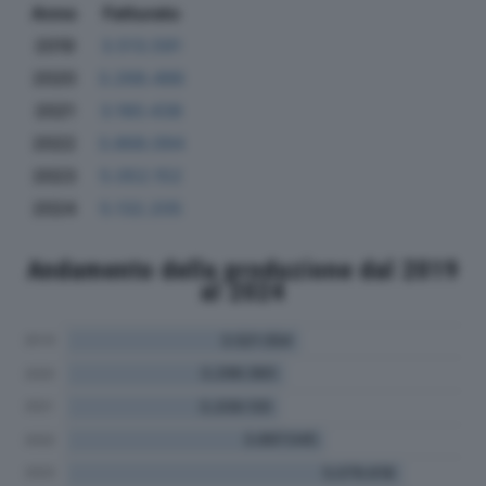
Anno
Fatturato
2019
3.513.591
2020
3.268.486
2021
3.180.438
2022
3.868.094
2023
5.052.152
2024
5.132.205
Andamento della produzione dal 2019
al 2024