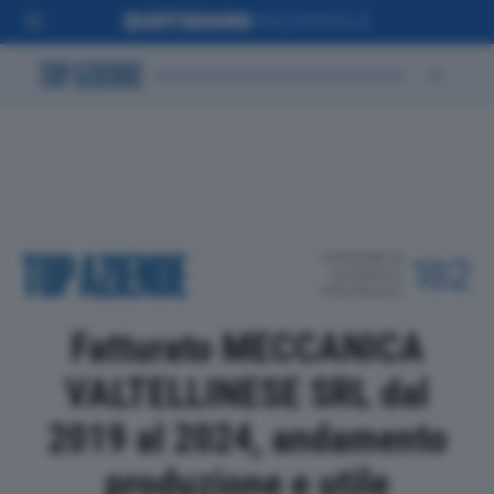
POSIZIONE IN
182
CLASSIFICA
PROVINCIALE
Fatturato MECCANICA
VALTELLINESE SRL dal
2019 al 2024, andamento
produzione e utile