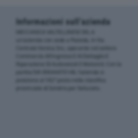
Informazioni sull’azienda
MECCANICA VALTELLINESE SRL è
un'azienda con sede a Piateda, in Via
Centrale Venina Snc, operante nel settore
Commercio All'ingrosso E Al Dettaglio E
Riparazione Di Autoveicoli E Motocicli. Con la
partita IVA 00644470148, l'azienda si
posiziona al 182° posto nella classifica
provinciale di Sondrio per fatturato.