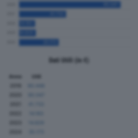
Dati Utili (in €)
Anno
Utili
2019
80.448
2020
90.047
2021
41.733
2022
14.183
2023
14.829
2024
35.173