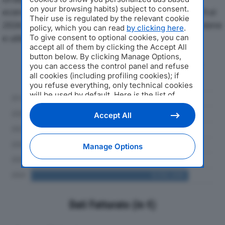
on your browsing habits) subject to consent.
economici di MECCANICA VALTELLINESE SRLdal 2019 al
Their use is regulated by the relevant cookie
2024, con particolare attenzione a fatturato, produzione
policy, which you can read
by clicking here
.
e utile d'esercizio.
To give consent to optional cookies, you can
accept all of them by clicking the Accept All
button below. By clicking Manage Options,
Andamento del fatturato dal 2019
you can access the control panel and refuse
al 2024
all cookies (including profiling cookies); if
you refuse everything, only technical cookies
will be used by default. Here is the list of
providers
. Cookie consent will be stored and
applied also to the other websites of
Accept All
Editoriale Nazionale and their subdomains. By
expressing your choice on this site, you will
therefore not be asked again on other
Manage Options
Editoriale Nazionale websites that use the
same consent management platform (CMP).
You can still modify or withdraw your choice
at any time through the “Privacy Settings”
section.
Dati Fatturato (in €)