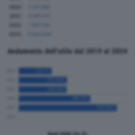
2020
5.417.965
2021
6.367.375
2022
7.951.134
2023
8.854.258
Andamento dell'utile dal 2019 al 2024
Dati Utili (in €)