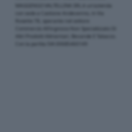
MAGGENGO VALTELLINA SRL è un'azienda
con sede a Castione Andevenno, in Via
Rosette 78, operante nel settore
Commercio All'ingrosso Non Specializzato Di
Altri Prodotti Alimentari, Bevande E Tabacco.
Con la partita IVA 00685460149