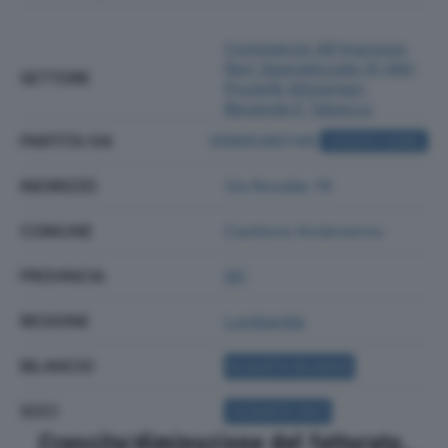
Commercio All'ingrosso
Non Specializzato Di Altri
SETTORE
Prodotti Alimentari,
Bevande E Tabacco
PARTITA IVA
00685460149
ACQUISTA VISURA
INDIRIZZO
Via Rosette 78
COMUNE
Castione Andevenno
PROVINCIA
SO
REGIONE
Lombardia
BILANCIO
ACQUISTA BILANCIO
SOCI
ACQUISTA SOCI
Crescita/diminuzione del fatturato,