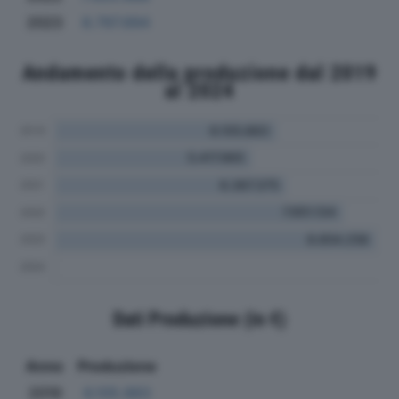
2023
8.797.694
Andamento della produzione dal 2019
al 2024
Dati Produzione (in €)
Anno
Produzione
2019
6.105.883