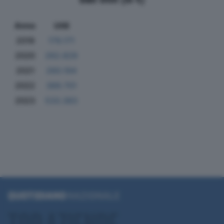
Anno
Utili
2019
179.171
2020
262.829
2021
260.194
2022
389.701
2023
533.383