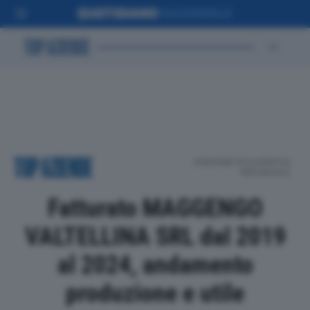
POSIZIONE IN CLASSIFICA
PROVINCIALE
Fatturato MAGGENGO
VALTELLINA SRL dal 2019
al 2024, andamento
produzione e utile