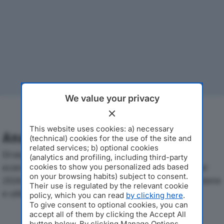
We value your privacy
This website uses cookies: a) necessary
Analisi Economica 2019-2024
(technical) cookies for the use of the site and
related services; b) optional cookies
Di seguito l'andamento dei principali indicatori
(analytics and profiling, including third-party
economici di MAGGENGO VALTELLINA SRLdal 2019 al
cookies to show you personalized ads based
on your browsing habits) subject to consent.
2024, con particolare attenzione a fatturato, produzione
Their use is regulated by the relevant cookie
e utile d'esercizio.
policy, which you can read
by clicking here
.
To give consent to optional cookies, you can
accept all of them by clicking the Accept All
Andamento del fatturato dal 2019
button below. By clicking Manage Options,