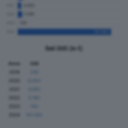
Dati Utili (in €)
Anno
Utili
2019
230
2020
6.053
2021
4.062
2022
5.185
2023
100
2024
107.262