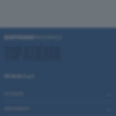
QN Media S.p.A.
CATEGORIE
ABBONAMENTI