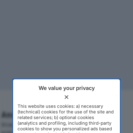
We value your privacy
This website uses cookies: a) necessary
(technical) cookies for the use of the site and
Analisi Economica 2019-2024
related services; b) optional cookies
(analytics and profiling, including third-party
Di seguito l'andamento dei principali indicatori
cookies to show you personalized ads based
economici di GALAFRUTTA SRLdal 2019 al 2024, con