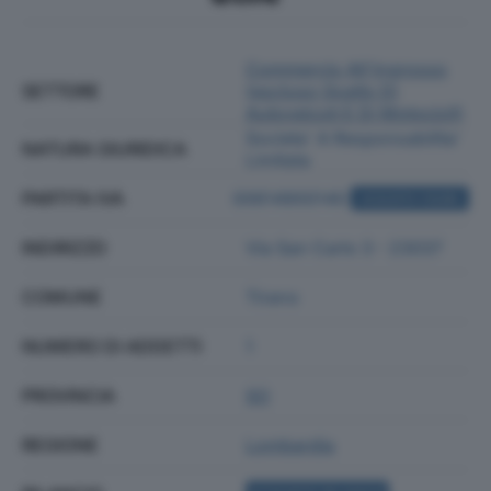
Commercio All'ingrosso
SETTORE
(escluso Quello Di
Autoveicoli E Di Motocicli)
Societa' A Responsabilita'
NATURA GIURIDICA
Limitata
PARTITA IVA
00614900140
ACQUISTA VISURA
INDIRIZZO
Via San Carlo 3 - 23037
COMUNE
Tirano
NUMERO DI ADDETTI
1
PROVINCIA
SO
REGIONE
Lombardia