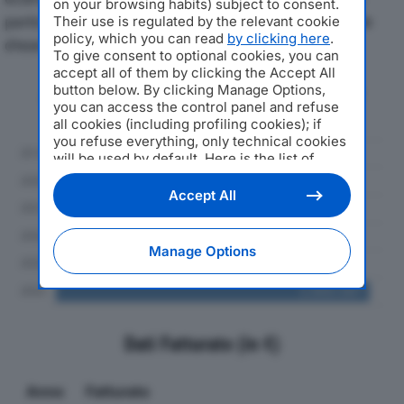
on your browsing habits) subject to consent.
particolare attenzione a fatturato, produzione e utile
Their use is regulated by the relevant cookie
policy, which you can read
by clicking here
.
d'esercizio.
To give consent to optional cookies, you can
accept all of them by clicking the Accept All
button below. By clicking Manage Options,
Andamento del fatturato dal 2019
you can access the control panel and refuse
al 2024
all cookies (including profiling cookies); if
you refuse everything, only technical cookies
will be used by default. Here is the list of
providers
. Cookie consent will be stored and
applied also to the other websites of
Accept All
Editoriale Nazionale and their subdomains. By
expressing your choice on this site, you will
therefore not be asked again on other
Manage Options
Editoriale Nazionale websites that use the
same consent management platform (CMP).
You can still modify or withdraw your choice
at any time through the “Privacy Settings”
section.
Dati Fatturato (in €)
Anno
Fatturato