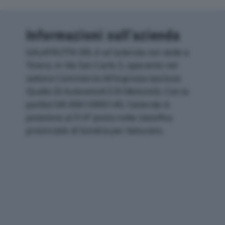
Informazioni sull’azienda
GALAFRUTTA SRL è un'azienda con sede a
Tirano, in Via San Carlo 3, operante nel
settore Commercio All'ingrosso (escluso
Quello Di Autoveicoli E Di Motocicli). Con la
partita IVA 00614900140, l'azienda si
posiziona al 314° posto nella classifica
provinciale di Sondrio per fatturato.