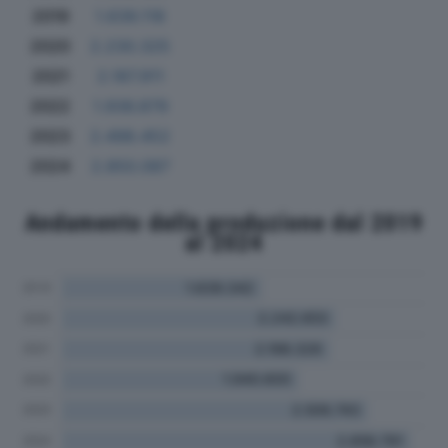
2019
1.639.118
2020
2.230.325
2021
2.187.911
2022
1.936.879
2023
2.498.452
2024
2.850.087
Andamento della produzione dal 2019
al 2024