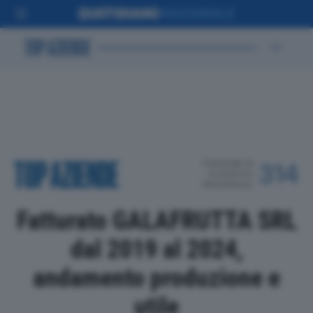
POSIZIONE IN
314
CLASSIFICA
PROVINCIALE
Fatturato GALAFRUTTA SRL
dal 2019 al 2024,
andamento produzione e
utile