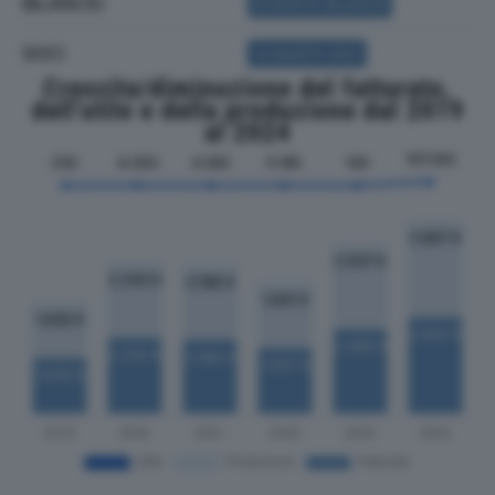
BILANCIO
ACQUISTA BILANCIO
SOCI
ACQUISTA SOCI
Crescita/diminuzione del fatturato,
dell'utile e della produzione dal 2019
al 2024