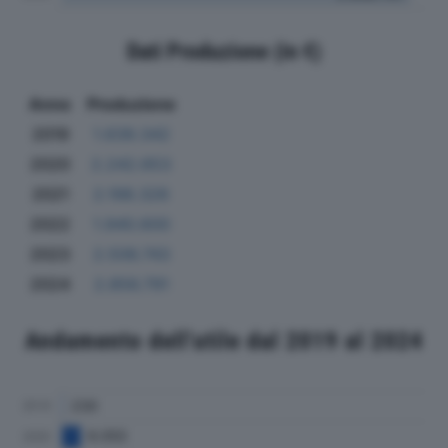
Dati Produzione (in €)
Anno
Produzione
2019
1.639.342
2020
2.242.653
2021
2.198.326
2022
1.940.600
2023
2.506.743
2024
2.856.791
Andamento dell'utile dal 2019 al 2024