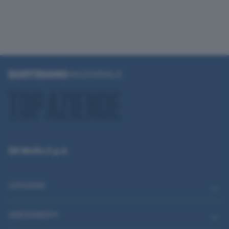
QN Media S.p.A.
CATEGORIE
ABBONAMENTI