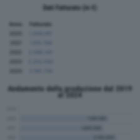
Dati Fatturato (in €)
Anno
Fatturato
2020
1.936.091
2021
1.815.784
2022
2.098.281
2023
2.252.030
2024
2.165.726
Andamento della produzione dal 2019
al 2024