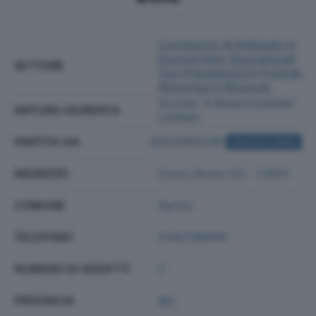
Commercio Al Dettaglio In
Esercizi Non Specializzati
SETTORE
Con Prevalenza Di Prodotti
Alimentari E Bevande
Societa' A Responsabilita'
NATURA GIURIDICA
Limitata
PARTITA IVA
00530910140
ACQUISTA VISURA
INDIRIZZO
Corso Roma 122 - 23031
COMUNE
Aprica
TELEFONO
0342748000
NUMERO DI ADDETTI
5
PROVINCIA
SO