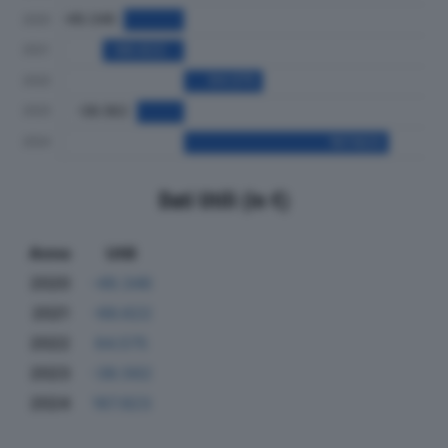
Dati Utili (in €)
Anno
Utili
2020
-49.346
2021
-66.622
2022
64.575
2023
-38.562
2024
167.823