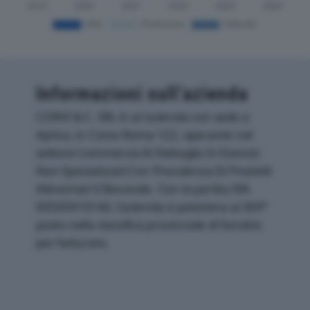
Informazioni sull’azienda
CORVI & C. SRL è un'azienda con sede a
Aprica, in Corso Roma 122, operante nel
settore Commercio Al Dettaglio In Esercizi
Non Specializzati Con Prevalenza Di Prodotti
Alimentari E Bevande. Con la partita IVA
00530910140, l'azienda si posiziona al 369°
posto nella classifica provinciale di Sondrio
per fatturato.