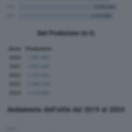
Dati Produzione (in €)
Anno
Produzione
2020
1.951.581
2021
1.841.045
2022
2.133.302
2023
2.295.040
2024
2.214.960
Andamento dell'utile dal 2019 al 2024