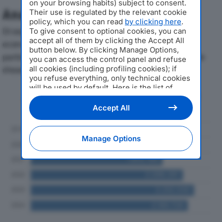
on your browsing habits) subject to consent.
Analisi Economica 2019-2024
Their use is regulated by the relevant cookie
policy, which you can read
by clicking here
.
Di seguito l'andamento dei principali indicatori
To give consent to optional cookies, you can
accept all of them by clicking the Accept All
economici di CORVI & C. SRLdal 2019 al 2024, con
button below. By clicking Manage Options,
particolare attenzione a fatturato, produzione e utile
you can access the control panel and refuse
all cookies (including profiling cookies); if
d'esercizio.
you refuse everything, only technical cookies
will be used by default. Here is the list of
Andamento del fatturato dal 2019
providers
. Cookie consent will be stored and
al 2024
applied also to the other websites of
Accept All
Editoriale Nazionale and their subdomains. By
expressing your choice on this site, you will
therefore not be asked again on other
Manage Options
Editoriale Nazionale websites that use the
same consent management platform (CMP).
You can still modify or withdraw your choice
at any time through the “Privacy Settings”
section.