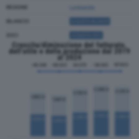
REGIONE
Lombardia
BILANCIO
ACQUISTA BILANCIO
SOCI
ACQUISTA SOCI
Crescita/diminuzione del fatturato,
dell'utile e della produzione dal 2019
al 2024