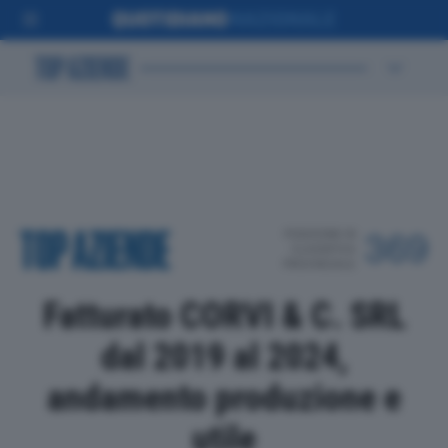
POSIZIONE IN
369
CLASSIFICA
PROVINCIALE
Fatturato CORVI & C. SRL
dal 2019 al 2024,
andamento produzione e
utile