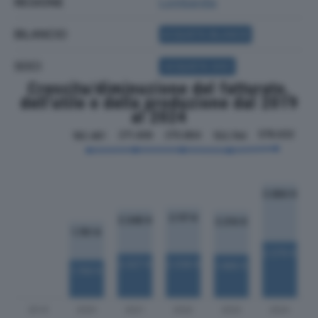
REGIONE
Lombardia
BILANCIO
ACQUISTA BILANCIO
SOCI
ACQUISTA SOCI
Crescita/diminuzione del fatturato,
dell'utile e della produzione dal 2019
al 2024