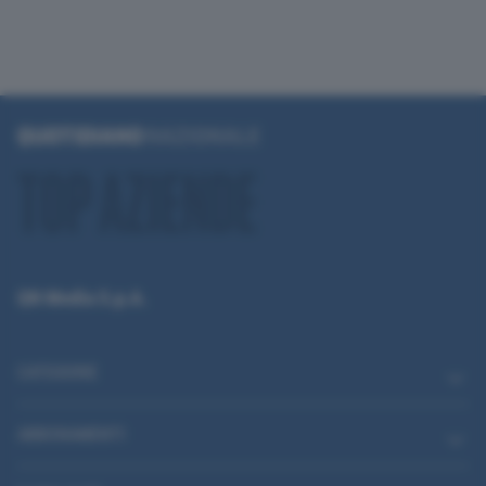
QN Media S.p.A.
CATEGORIE
ABBONAMENTI