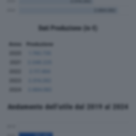
Dati Produzione (in €)
Anno
Produzione
2020
1.760.735
2021
2.049.225
2022
2.117.494
2023
2.014.262
2024
2.684.082
Andamento dell'utile dal 2019 al 2024