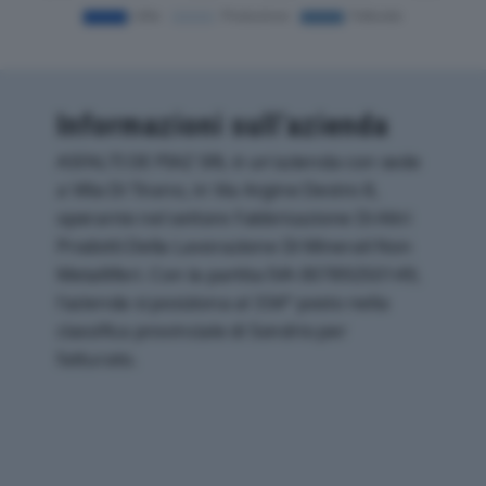
Informazioni sull’azienda
ASFALTI DE PIAZ SRL è un'azienda con sede
a Villa Di Tirano, in Via Argine Destro 8,
operante nel settore Fabbricazione Di Altri
Prodotti Della Lavorazione Di Minerali Non
Metalliferi. Con la partita IVA 00789250149,
l'azienda si posiziona al 334° posto nella
classifica provinciale di Sondrio per
fatturato.