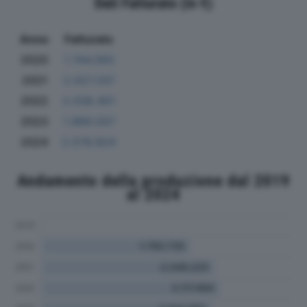
Dati Fatturato (in €)
Anno
Fatturato
2020
1.744.093
2021
2.027.337
2022
2.038.401
2023
1.989.037
2024
2.578.824
Andamento della produzione dal 2019
al 2024