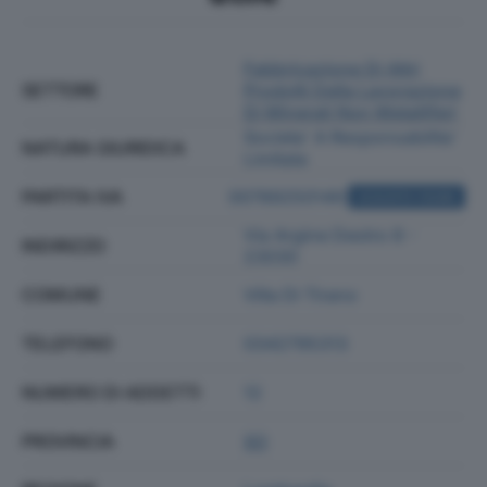
Fabbricazione Di Altri
SETTORE
Prodotti Della Lavorazione
Di Minerali Non Metalliferi
Societa' A Responsabilita'
NATURA GIURIDICA
Limitata
PARTITA IVA
00789250149
ACQUISTA VISURA
Via Argine Destro 8 -
INDIRIZZO
23030
COMUNE
Villa Di Tirano
TELEFONO
0342795313
NUMERO DI ADDETTI
12
PROVINCIA
SO