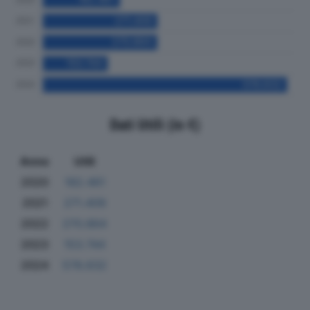
Dati Utili (in €)
Anno
Utili
2020
182.461
2021
271.409
2022
270.864
2023
153.744
2024
578.632