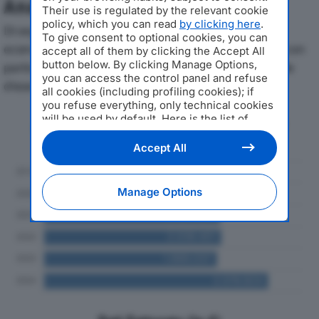
Analisi Economica 2019-2024
Their use is regulated by the relevant cookie
policy, which you can read
by clicking here
.
Di seguito l'andamento dei principali indicatori
To give consent to optional cookies, you can
economici di ASFALTI DE PIAZ SRLdal 2019 al 2024, con
accept all of them by clicking the Accept All
button below. By clicking Manage Options,
particolare attenzione a fatturato, produzione e utile
you can access the control panel and refuse
d'esercizio.
all cookies (including profiling cookies); if
you refuse everything, only technical cookies
will be used by default. Here is the list of
Andamento del fatturato dal 2019
providers
. Cookie consent will be stored and
al 2024
applied also to the other websites of
Accept All
Editoriale Nazionale and their subdomains. By
expressing your choice on this site, you will
therefore not be asked again on other
Manage Options
Editoriale Nazionale websites that use the
same consent management platform (CMP).
You can still modify or withdraw your choice
at any time through the “Privacy Settings”
section.