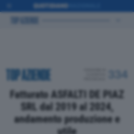
POSIZIONE IN
334
CLASSIFICA
PROVINCIALE
Fatturato ASFALTI DE PIAZ
SRL dal 2019 al 2024,
andamento produzione e
utile