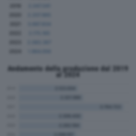
2019
2.047.041
2020
2.207.965
2021
3.687.834
2022
2.175.165
2023
2.083.367
2024
1.964.056
Andamento della produzione dal 2019
al 2024