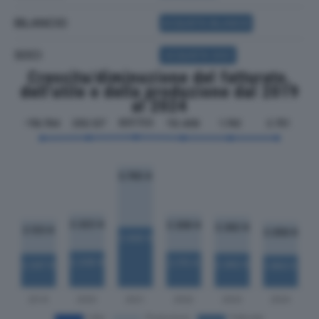
BILANCIO
ACQUISTA BILANCIO
SOCI
ACQUISTA SOCI
Crescita/diminuzione del fatturato,
dell'utile e della produzione dal 2019
al 2024