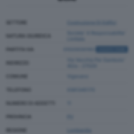
SETTORE
Costruzione Di Edifici
Societa' A Responsabilita'
NATURA GIURIDICA
Limitata
PARTITA IVA
01020030183
ACQUISTA VISURA
Via Vecchia Per Gambolo'
INDIRIZZO
40/a - 27029
COMUNE
Vigevano
TELEFONO
0381345170
NUMERO DI ADDETTI
11
PROVINCIA
PV
REGIONE
Lombardia