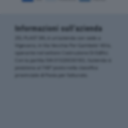
Informazioni sull’azienda
ZEL PLAST SRL è un'azienda con sede a
Vigevano, in Via Vecchia Per Gambolo' 40/a,
operante nel settore Costruzione Di Edifici.
Con la partita IVA 01020030183, l'azienda si
posiziona al 748° posto nella classifica
provinciale di Pavia per fatturato.