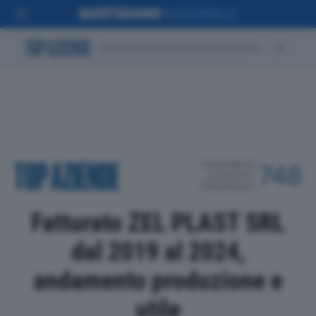
POSIZIONE IN
748
CLASSIFICA
PROVINCIALE
Fatturato ZEL PLAST SRL
dal 2019 al 2024,
andamento produzione e
utile