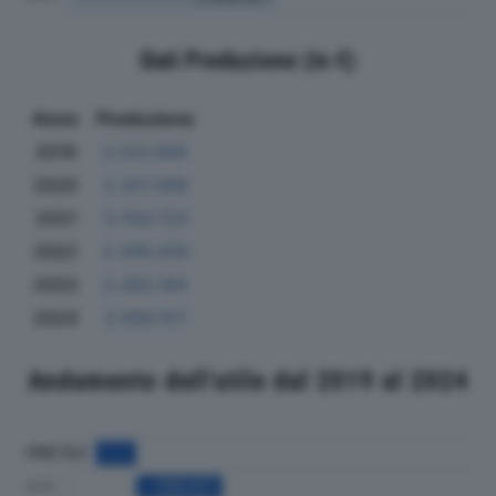
Dati Produzione (in €)
Anno
Produzione
2019
2.123.004
2020
2.321.566
2021
3.764.723
2022
2.306.430
2023
2.262.194
2024
2.059.157
Andamento dell'utile dal 2019 al 2024