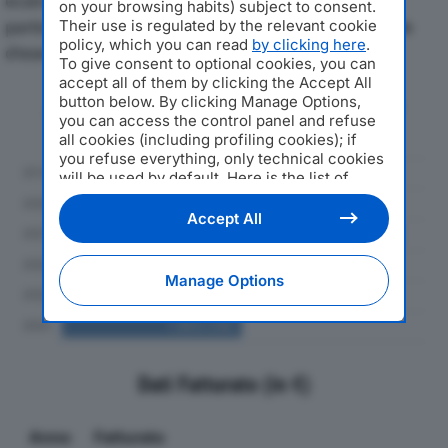
economici di ZEL PLAST SRLdal 2019 al 2024, con
on your browsing habits) subject to consent.
particolare attenzione a fatturato, produzione e utile
Their use is regulated by the relevant cookie
policy, which you can read
by clicking here
.
d'esercizio.
To give consent to optional cookies, you can
accept all of them by clicking the Accept All
button below. By clicking Manage Options,
Andamento del fatturato dal 2019
you can access the control panel and refuse
al 2024
all cookies (including profiling cookies); if
you refuse everything, only technical cookies
will be used by default. Here is the list of
providers
. Cookie consent will be stored and
applied also to the other websites of
Accept All
Editoriale Nazionale and their subdomains. By
expressing your choice on this site, you will
therefore not be asked again on other
Manage Options
Editoriale Nazionale websites that use the
same consent management platform (CMP).
You can still modify or withdraw your choice
at any time through the “Privacy Settings”
section.
Dati Fatturato (in €)
Anno
Fatturato