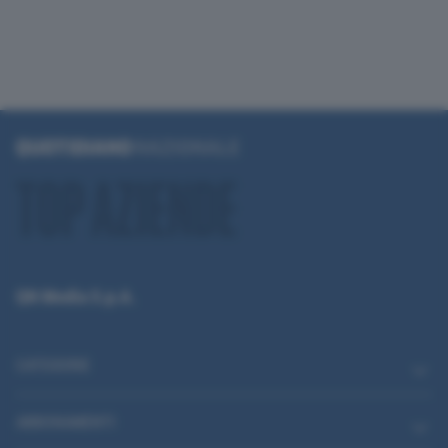
QN Media S.p.A.
CATEGORIE
ABBONAMENTI