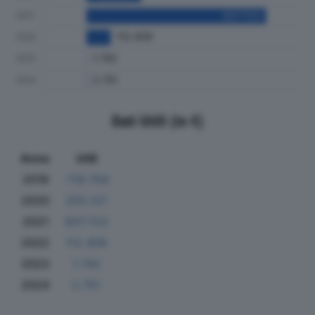
Dati Utili (in €)
Anno
Utili
2019
-119.764
2020
255.127
2021
837.723
2022
112.409
2023
1.742
2024
2.751