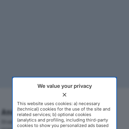
We value your privacy
This website uses cookies: a) necessary
(technical) cookies for the use of the site and
Analisi Economica 2019-2024
related services; b) optional cookies
(analytics and profiling, including third-party
Di seguito l'andamento dei principali indicatori
cookies to show you personalized ads based