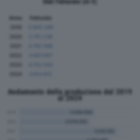
Dati Fatturato (in €)
Anno
Fatturato
2019
3.800.298
2020
3.751.238
2021
4.782.598
2022
4.667.697
2023
4.752.563
2024
4.813.612
Andamento della produzione dal 2019
al 2024