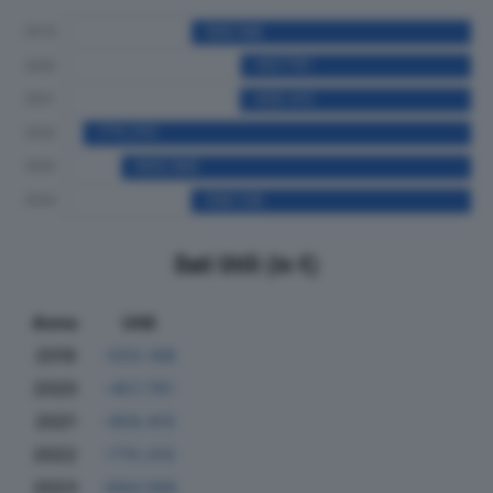
Dati Utili (in €)
Anno
Utili
2019
-555.198
2020
-457.791
2021
-459.415
2022
-770.310
2023
-694.566