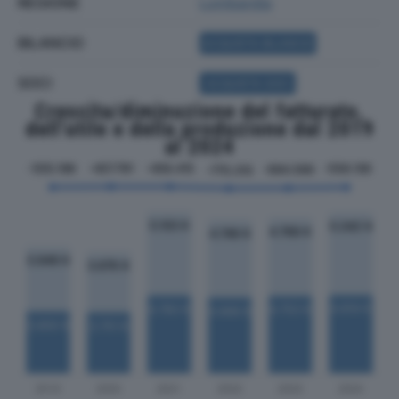
REGIONE
Lombardia
BILANCIO
ACQUISTA BILANCIO
SOCI
ACQUISTA SOCI
Crescita/diminuzione del fatturato,
dell'utile e della produzione dal 2019
al 2024