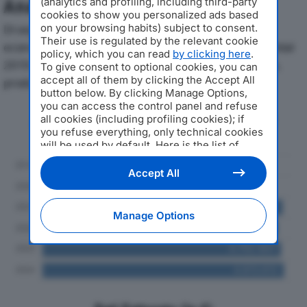
(analytics and profiling, including third-party
Analisi Economica 2019-2024
cookies to show you personalized ads based
on your browsing habits) subject to consent.
Di seguito l'andamento dei principali indicatori
Their use is regulated by the relevant cookie
economici di VECCHIO VARZI SRL IL SALAME CRUDOdal
policy, which you can read
by clicking here
.
2019 al 2024, con particolare attenzione a fatturato,
To give consent to optional cookies, you can
accept all of them by clicking the Accept All
produzione e utile d'esercizio.
button below. By clicking Manage Options,
you can access the control panel and refuse
Andamento del fatturato dal 2019
all cookies (including profiling cookies); if
al 2024
you refuse everything, only technical cookies
will be used by default. Here is the list of
providers
. Cookie consent will be stored and
applied also to the other websites of
Accept All
Editoriale Nazionale and their subdomains. By
expressing your choice on this site, you will
therefore not be asked again on other
Manage Options
Editoriale Nazionale websites that use the
same consent management platform (CMP).
You can still modify or withdraw your choice
at any time through the “Privacy Settings”
section.