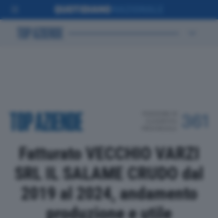
POSIZIONE IN
361
CLASSIFICA
PROVINCIALE
Fatturato VECCHIO VARZI
SRL IL SALAME CRUDO dal
2019 al 2024, andamento
produzione e utile