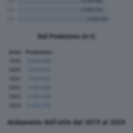
Dati Produzione (in €)
Anno
Produzione
2019
3.948.908
2020
3.676.053
2021
5.103.153
2022
4.749.458
2023
4.769.334
2024
5.042.374
Andamento dell'utile dal 2019 al 2024