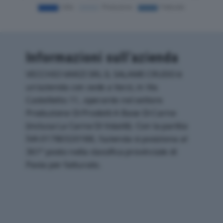
Informazioni sull’azienda
VECCHIO VARZI SRL IL SALAME CRUDO è
un'azienda con sede a Varzi, in Via
Castelletto 11, operante nel settore
Produzione Di Prodotti A Base Di Carne
(inclusa La Carne Di Volatili). Con la partita
IVA 01780320188, l'azienda si posiziona al
361° posto nella classifica provinciale di
Pavia per fatturato.