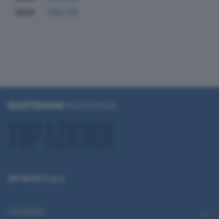
2024
-556.136
QN Media S.p.A.
CATEGORIE