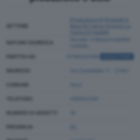
Produzione Di Prodotti A
SETTORE
Base Di Carne (inclusa La
Carne Di Volatili)
Societa' A Responsabilita'
NATURA GIURIDICA
Limitata
PARTITA IVA
01780320188
ACQUISTA VISURA
INDIRIZZO
Via Castelletto 11 - 27057
COMUNE
Varzi
TELEFONO
038352340
NUMERO DI ADDETTI
16
PROVINCIA
PV