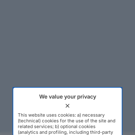
We value your privacy
This website uses cookies: a) necessary
(technical) cookies for the use of the site and
related services; b) optional cookies
(analytics and profiling, including third-party