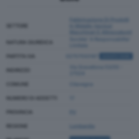
Fabbricazione Di Prodotti
SETTORE
In Metallo (esclusi
Macchinari E Attrezzature)
Societa' A Responsabilita'
NATURA GIURIDICA
Limitata
PARTITA IVA
02757550187
ACQUISTA VISURA
Via Gravellona 53/55 -
INDIRIZZO
27024
COMUNE
Cilavegna
NUMERO DI ADDETTI
17
PROVINCIA
PV
REGIONE
Lombardia