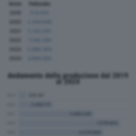
Anno
Fatturato
2019
514.476
2020
2.426.946
2021
5.322.501
2022
7.245.284
2023
5.968.304
2024
4.694.304
Andamento della produzione dal 2019
al 2024