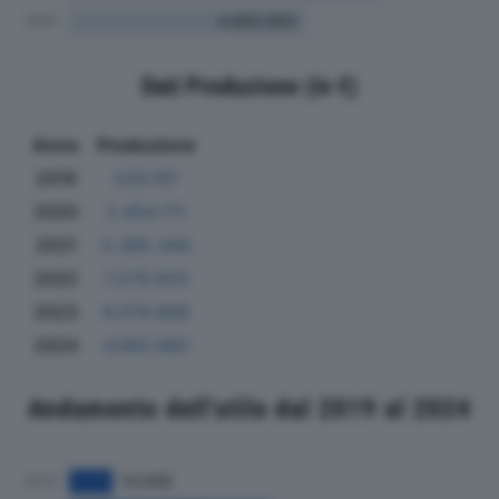
Dati Produzione (in €)
Anno
Produzione
2019
526.197
2020
2.454.711
2021
5.385.449
2022
7.279.920
2023
6.079.899
2024
4.662.862
Andamento dell'utile dal 2019 al 2024