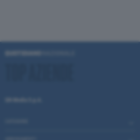
QN Media S.p.A.
CATEGORIE
ABBONAMENTI