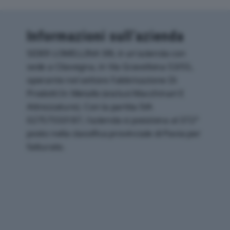
Informazioni sull’azienda
SIDER LOMELLINA SRL è un'azienda con
sede a Cilavegna, in Via Gravellona 53/55,
operante nel settore Fabbricazione Di
Prodotti In Metallo (esclusi Macchinari E
Attrezzature). Con la partita IVA
02757550187, l'azienda si posiziona al 372°
posto nella classifica provinciale di Pavia per
fatturato.