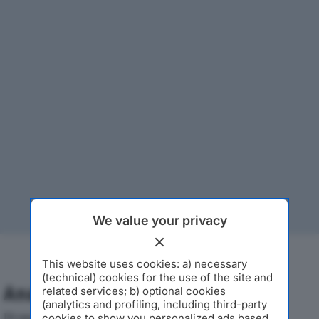
We value your privacy
This website uses cookies: a) necessary
(technical) cookies for the use of the site and
Analisi Economica 2019-2024
related services; b) optional cookies
(analytics and profiling, including third-party
Di seguito l'andamento dei principali indicatori
cookies to show you personalized ads based