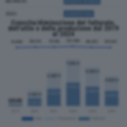
BILANCIO
ACQUISTA BILANCIO
SOCI
ACQUISTA SOCI
Crescita/diminuzione del fatturato,
dell'utile e della produzione dal 2019
al 2024