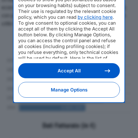
on your browsing habits) subject to consent.
economici di SIDER LOMELLINA SRLdal 2019 al 2024,
Their use is regulated by the relevant cookie
con particolare attenzione a fatturato, produzione e
policy, which you can read
by clicking here
.
utile d'esercizio.
To give consent to optional cookies, you can
accept all of them by clicking the Accept All
button below. By clicking Manage Options,
Andamento del fatturato dal 2019
you can access the control panel and refuse
al 2024
all cookies (including profiling cookies); if
you refuse everything, only technical cookies
will be used by default. Here is the list of
providers
. Cookie consent will be stored and
applied also to the other websites of
Accept All
Editoriale Nazionale and their subdomains. By
expressing your choice on this site, you will
therefore not be asked again on other
Manage Options
Editoriale Nazionale websites that use the
same consent management platform (CMP).
You can still modify or withdraw your choice
at any time through the “Privacy Settings”
section.
Dati Fatturato (in €)