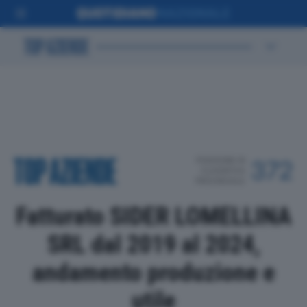
POSIZIONE IN
372
CLASSIFICA
PROVINCIALE
Fatturato SIDER LOMELLINA
SRL dal 2019 al 2024,
andamento produzione e
utile