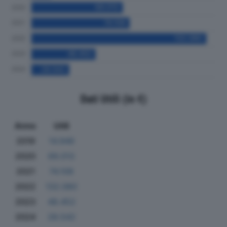
Dati Utili (in €)
Anno
Utili
2019
14.946
2020
69.013
2021
74.108
2022
132.080
2023
48.452
2024
28.542