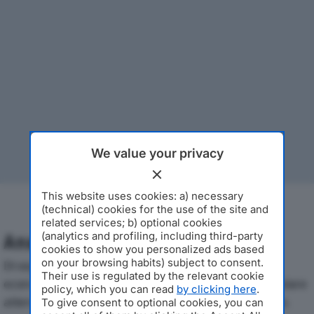
We value your privacy
This website uses cookies: a) necessary
(technical) cookies for the use of the site and
related services; b) optional cookies
(analytics and profiling, including third-party
Analisi Economica 2019-2024
cookies to show you personalized ads based
on your browsing habits) subject to consent.
Di seguito l'andamento dei principali indicatori
Their use is regulated by the relevant cookie
economici di SICOR SRLdal 2019 al 2024, con particolare
policy, which you can read
by clicking here
.
attenzione a fatturato, produzione e utile d'esercizio.
To give consent to optional cookies, you can