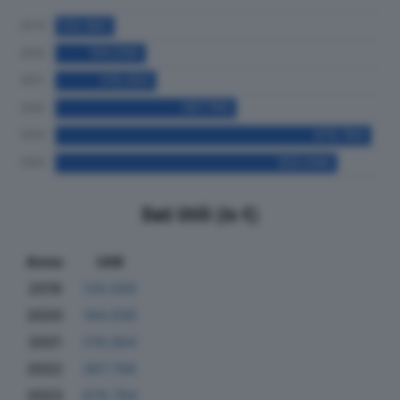
Dati Utili (in €)
Anno
Utili
2019
126.569
2020
194.008
2021
216.064
2022
387.768
2023
676.784