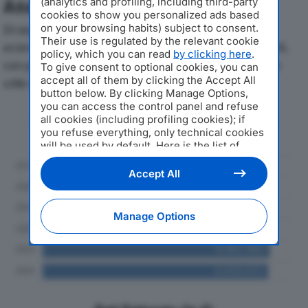
(analytics and profiling, including third-party
Analisi Economica 2019-2024
cookies to show you personalized ads based
on your browsing habits) subject to consent.
Di seguito l'andamento dei principali indicatori
Their use is regulated by the relevant cookie
economici di SICC ENGINEERING SRLdal 2019 al 2024,
policy, which you can read
by clicking here
.
con particolare attenzione a fatturato, produzione e
To give consent to optional cookies, you can
accept all of them by clicking the Accept All
utile d'esercizio.
button below. By clicking Manage Options,
you can access the control panel and refuse
Andamento del fatturato dal 2019
all cookies (including profiling cookies); if
al 2024
you refuse everything, only technical cookies
will be used by default. Here is the list of
providers
. Cookie consent will be stored and
applied also to the other websites of
Accept All
Editoriale Nazionale and their subdomains. By
expressing your choice on this site, you will
therefore not be asked again on other
Manage Options
Editoriale Nazionale websites that use the
same consent management platform (CMP).
You can still modify or withdraw your choice
at any time through the “Privacy Settings”
section.