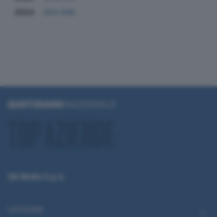
2024
603.946
QN Media S.p.A.
CATEGORIE