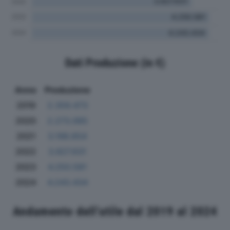
Dati Produzione (in €)
Anno
Produzione
2019
2.359.473
2020
2.273.065
2021
3.198.654
2022
3.827.631
2023
4.250.581
2024
4.243.434
Andamento dell'utile dal 2019 al 2024