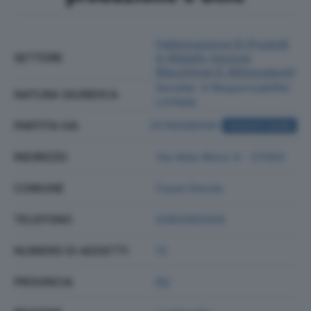
Fabbricazione Di Prodotti
SETTORE
In Metallo (esclusi
Macchinari E Attrezzature)
Societa' A Responsabilita'
NATURA GIURIDICA
Limitata
PARTITA IVA
01760090181
ACQUISTA VISURA
INDIRIZZO
Via Aldo Moro 4 - 27050
COMUNE
Casei Gerola
TELEFONO
0383382004
NUMERO DI ADDETTI
12
PROVINCIA
PV