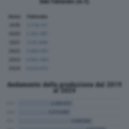
Dati Fatturato (in €)
Anno
Fatturato
2019
2.218.157
2020
2.162.387
2021
3.101.849
2022
3.683.651
2023
4.062.483
2024
4.034.072
Andamento della produzione dal 2019
al 2024