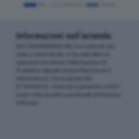
Informazioni sull’azienda
SICC ENGINEERING SRL è un'azienda con
sede a Casei Gerola, in Via Aldo Moro 4,
operante nel settore Fabbricazione Di
Prodotti In Metallo (esclusi Macchinari E
Attrezzature). Con la partita IVA
01760090181, l'azienda si posiziona al 423°
posto nella classifica provinciale di Pavia per
fatturato.