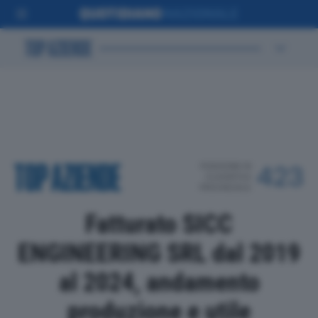
POSIZIONE IN
423
CLASSIFICA
PROVINCIALE
Fatturato SICC
ENGINEERING SRL dal 2019
al 2024, andamento
produzione e utile