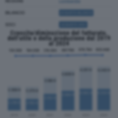
REGIONE
Lombardia
BILANCIO
ACQUISTA BILANCIO
SOCI
ACQUISTA SOCI
Crescita/diminuzione del fatturato,
dell'utile e della produzione dal 2019
al 2024