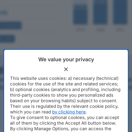
dia
A BILANCIO
A SOCI
We value your privacy
azienda
This website uses cookies: a) necessary (technical)
da con sede a Carbonara Al Ticino, in Via Dell'artigianat
cookies for the use of the site and related services;
ita IVA 02229590183, l'azienda si posiziona al 61° posto nell
b) optional cookies (analytics and profiling, including
third-party cookies to show you personalized ads
based on your browsing habits) subject to consent.
Their use is regulated by the relevant cookie policy,
which you can read
by clicking here
.
To give consent to optional cookies, you can accept
all of them by clicking the Accept All button below.
By clicking Manage Options, you can access the