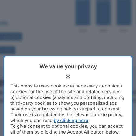
dia
A BILANCIO
A SOCI
We value your privacy
azienda
This website uses cookies: a) necessary (technical)
 Voghera, in Viale Martiri Della Liberta' 33, operante ne
cookies for the use of the site and related services;
b) optional cookies (analytics and profiling, including
cicli). Con la partita IVA 01852250180, l'azienda si posizion
third-party cookies to show you personalized ads
based on your browsing habits) subject to consent.
Their use is regulated by the relevant cookie policy,
which you can read
by clicking here
.
To give consent to optional cookies, you can accept
all of them by clicking the Accept All button below.