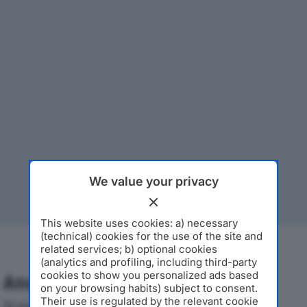
We value your privacy
This website uses cookies: a) necessary
(technical) cookies for the use of the site and
related services; b) optional cookies
(analytics and profiling, including third-party
cookies to show you personalized ads based
Analisi Economica 2019-2024
on your browsing habits) subject to consent.
Their use is regulated by the relevant cookie
Di seguito l'andamento dei principali indicatori