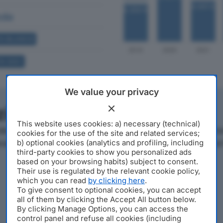
dia
A BILANCIO
A SOCI
We value your privacy
azienda
This website uses cookies: a) necessary (technical)
a Rea, in Via Guglielmo Marconi 5/4, operante nel settore 
cookies for the use of the site and related services;
da si posiziona al 169° posto nella classifica provinciale di
b) optional cookies (analytics and profiling, including
third-party cookies to show you personalized ads
based on your browsing habits) subject to consent.
Their use is regulated by the relevant cookie policy,
which you can read
by clicking here
.
To give consent to optional cookies, you can accept
all of them by clicking the Accept All button below.
By clicking Manage Options, you can access the
control panel and refuse all cookies (including