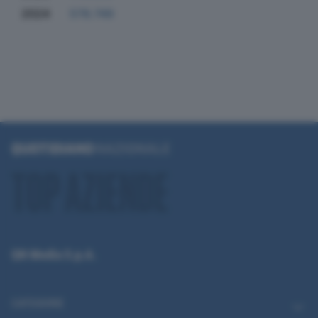
2024
578.749
QN Media S.p.A.
CATEGORIE