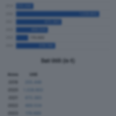
Dati Utili (in €)
Anno
Utili
2019
255.446
2020
1.228.802
2021
672.383
2022
469.534
2023
178.689