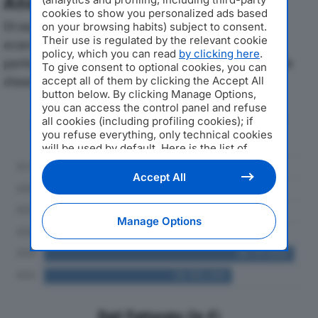
Analisi Economica 2019-2024
cookies to show you personalized ads based
Di seguito l'andamento dei principali indicatori
on your browsing habits) subject to consent.
Their use is regulated by the relevant cookie
economici di BRAMBATI SPAdal 2019 al 2024, con
policy, which you can read
by clicking here
.
particolare attenzione a fatturato, produzione e utile
To give consent to optional cookies, you can
d'esercizio.
accept all of them by clicking the Accept All
button below. By clicking Manage Options,
you can access the control panel and refuse
Andamento del fatturato dal 2019
all cookies (including profiling cookies); if
al 2024
you refuse everything, only technical cookies
will be used by default. Here is the list of
providers
. Cookie consent will be stored and
applied also to the other websites of
Accept All
Editoriale Nazionale and their subdomains. By
expressing your choice on this site, you will
therefore not be asked again on other
Manage Options
Editoriale Nazionale websites that use the
same consent management platform (CMP).
You can still modify or withdraw your choice
at any time through the “Privacy Settings”
section.
Dati Fatturato (in €)