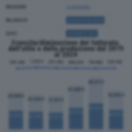
REGIONE
Lombardia
BILANCIO
ACQUISTA BILANCIO
SOCI
ACQUISTA SOCI
Crescita/diminuzione del fatturato,
dell'utile e della produzione dal 2019
al 2024