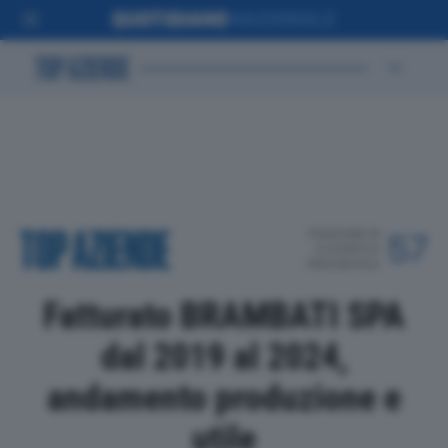
POSIZIONE IN
57
CLASSIFICA
PROVINCIALE
Fatturato BRAMBATI SPA
dal 2019 al 2024,
andamento produzione e
utile