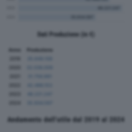
Dati Produzione (in €)
Anno
Produzione
2019
35.649.108
2020
32.036.009
2021
31.756.991
2022
42.486.153
2023
48.221.247
2024
35.934.597
Andamento dell'utile dal 2019 al 2024