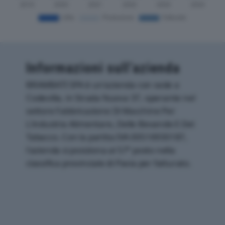
Informazioni sull’azienda
BRAMBATI SPA è un'azienda con sede a
Codevilla, in Strada Nuova 37, operante nel
settore Fabbricazione Di Macchine Per
L'industria Alimentare, Delle Bevande E Del
Tabacco. Con la partita IVA 00516930187,
l'azienda si posiziona al 57° posto nella
classifica provinciale di Pavia per fatturato.