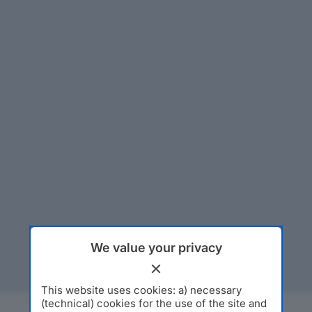
We value your privacy
This website uses cookies: a) necessary
(technical) cookies for the use of the site and