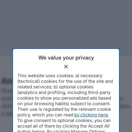
We value your privacy
This website uses cookies: a) necessary
Analisi Economica 2019-2024
(technical) cookies for the use of the site and
related services; b) optional cookies
Di seguito l'andamento dei principali indicatori
(analytics and profiling, including third-party
economici di ATTIVITA’ EDILIZIE PAVESI SRLdal 2019 al
cookies to show you personalized ads based
on your browsing habits) subject to consent.
2024, con particolare attenzione a fatturato, produzione
Their use is regulated by the relevant cookie
e utile d'esercizio.
policy, which you can read
by clicking here
.
To give consent to optional cookies, you can
accept all of them by clicking the Accept All
Andamento del fatturato dal 2019
button below. By clicking Manage Options,