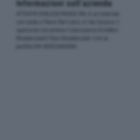
Informazioni sull’azienda
ATTIVITA’ EDILIZIE PAVESI SRL è un'azienda
con sede a Pieve Del Cairo, in Via Guasca 1,
operante nel settore Costruzione Di Edifici
Residenziali E Non Residenziali. Con la
partita IVA 06952640966