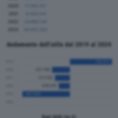
2020
17.283.317
2021
9.028.514
2022
24.860.144
2023
28.922.353
Andamento dell'utile dal 2019 al 2024
Dati Utili (in €)