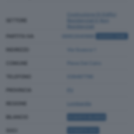
Costruzione Di Edifici
SETTORE
Residenziali E Non
Residenziali
PARTITA IVA
06952640966
ACQUISTA VISURA
INDIRIZZO
Via Guasca 1
COMUNE
Pieve Del Cairo
TELEFONO
038487796
PROVINCIA
PV
REGIONE
Lombardia
BILANCIO
ACQUISTA BILANCIO
SOCI
ACQUISTA SOCI