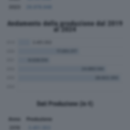
2023
29.978.948
Andamento della produzione dal 2019
al 2024
Dati Produzione (in €)
Anno
Produzione
2019
3.451.353