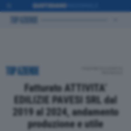
POSIZIONE IN CLASSIFICA
PROVINCIALE
Fatturato ATTIVITA’
EDILIZIE PAVESI SRL dal
2019 al 2024, andamento
produzione e utile