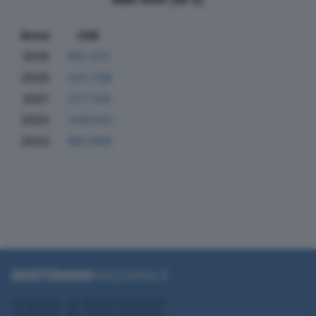
Anno
Utili
2019
785.972
2020
-331.768
2021
-277.702
2022
-206.610
2023
-887.906