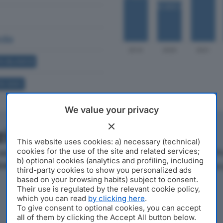
dia
A BILANCIO
A SOCI
We value your privacy
azienda
This website uses cookies: a) necessary (technical)
cookies for the use of the site and related services;
de a Bellusco, in Via Adda 44/46, operante nel settore P
b) optional cookies (analytics and profiling, including
40963, l'azienda si posiziona al 106° posto nella classific
third-party cookies to show you personalized ads
based on your browsing habits) subject to consent.
Their use is regulated by the relevant cookie policy,
which you can read
by clicking here
.
To give consent to optional cookies, you can accept
all of them by clicking the Accept All button below.