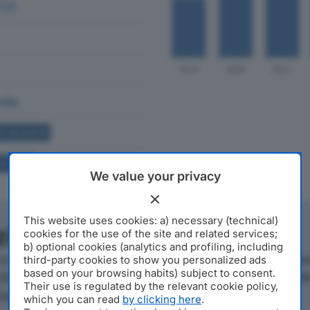
731
dia
A BILANCIO
A SOCI
We value your privacy
This website uses cookies: a) necessary (technical)
azienda
cookies for the use of the site and related services;
b) optional cookies (analytics and profiling, including
Arcore, in Via Giuseppe Garibaldi 27, operante nel setto
third-party cookies to show you personalized ads
based on your browsing habits) subject to consent.
Domestico Non Elettriche. Con la partita IVA 02911080964, 
Their use is regulated by the relevant cookie policy,
rianza per fatturato.
which you can read
by clicking here
.