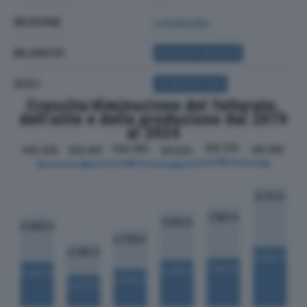
REGIONE
Lombardia
BILANCIO
ACQUISTA BILANCIO
SOCI
ACQUISTA SOCI
Crescita/diminuzione del fatturato,
dell'utile e della produzione dal 2019
al 2024