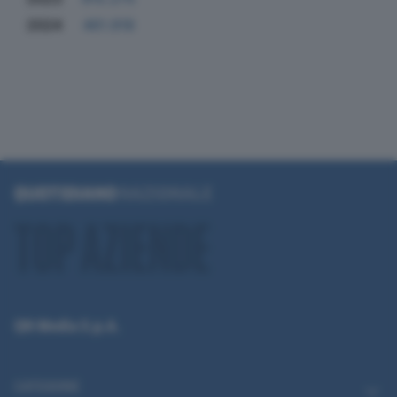
2024
461.918
QN Media S.p.A.
CATEGORIE