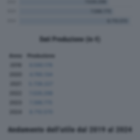
Dati Produzione (in €)
Anno
Produzione
2019
6.590.178
2020
4.765.134
2021
5.739.227
2022
7.026.298
2023
7.396.775
2024
8.710.570
Andamento dell'utile dal 2019 al 2024