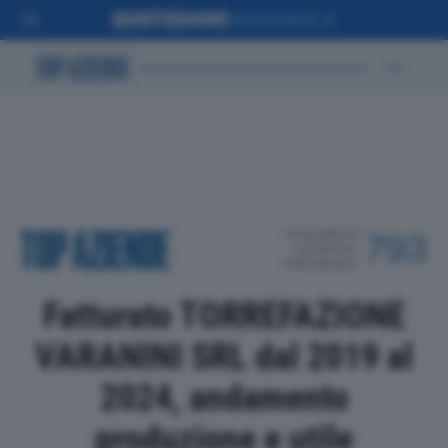
POSIZIONE IN
793
CLASSIFICA
PROVINCIALE
Fatturato TORREFAZIONE
VARANINI SRL dal 2019 al
2024, andamento
produzione e utile