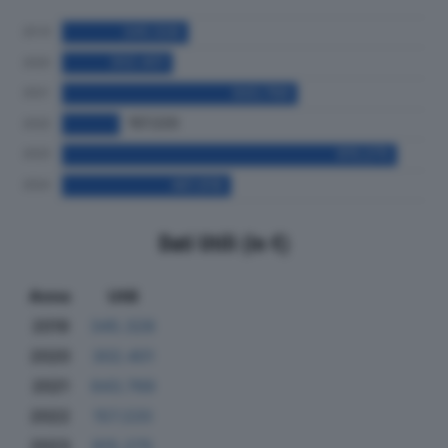
Dati Utili (in €)
Anno
Utili
2019
345.328
2020
302.401
2021
643.769
2022
157.220
2023
915.275