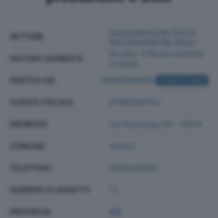
Lavorazione Del Tè E Di
SETTORE
Altri Preparati Per Infusi
Societa' A Responsabilita'
NATURA GIURIDICA
Limitata
PARTITA IVA
00881580963
ACQUISTA VISURA
CODICE FISCALE
07985590152
INDIRIZZO
Via Pastrengo 60 - 20814
COMUNE
Varedo
TELEFONO
0362543003
NUMERO DI ADDETTI
13
PROVINCIA
MB