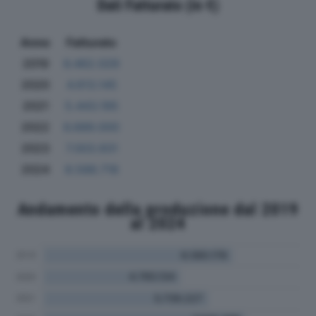
Dati Fatturato (in €)
Anno
Fatturato
2019
6.462.029
2020
4.613.145
2021
5.443.195
2022
6.689.000
2023
7.003.931
2024
8.588.718
Andamento della produzione dal 2019
al 2024