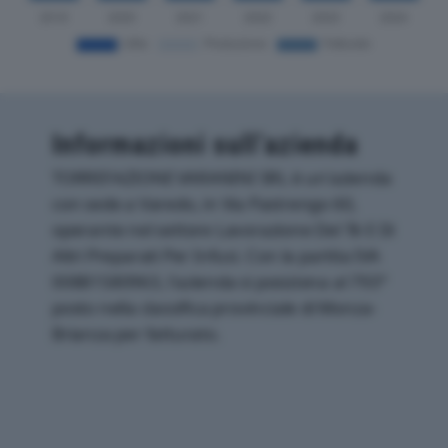
Informazioni sull’azienda
TORREFAZIONE VARANINI SRL è un'azienda
con sede a Varedo, in Via Pastrengo 60,
operante nel settore Lavorazione Del Tè E Di
Altri Preparati Per Infusi. Con la partita IVA
00881580963, l'azienda si posiziona al 793°
posto nella classifica provinciale di Monza-
Brianza per fatturato.