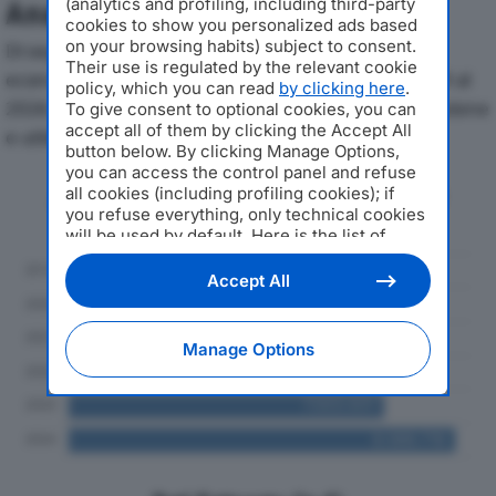
(analytics and profiling, including third-party
Analisi Economica 2019-2024
cookies to show you personalized ads based
on your browsing habits) subject to consent.
Di seguito l'andamento dei principali indicatori
Their use is regulated by the relevant cookie
economici di TORREFAZIONE VARANINI SRLdal 2019 al
policy, which you can read
by clicking here
.
2024, con particolare attenzione a fatturato, produzione
To give consent to optional cookies, you can
accept all of them by clicking the Accept All
e utile d'esercizio.
button below. By clicking Manage Options,
you can access the control panel and refuse
Andamento del fatturato dal 2019
all cookies (including profiling cookies); if
you refuse everything, only technical cookies
al 2024
will be used by default. Here is the list of
providers
. Cookie consent will be stored and
applied also to the other websites of
Accept All
Editoriale Nazionale and their subdomains. By
expressing your choice on this site, you will
therefore not be asked again on other
Manage Options
Editoriale Nazionale websites that use the
same consent management platform (CMP).
You can still modify or withdraw your choice
at any time through the “Privacy Settings”
section.