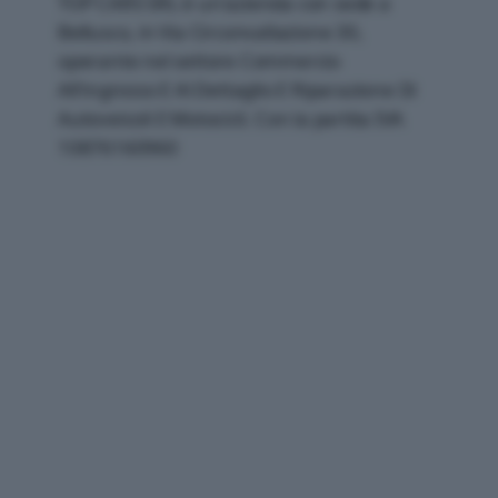
TOP CARS SRL è un'azienda con sede a
Bellusco, in Via Circonvallazione 30,
operante nel settore Commercio
All'ingrosso E Al Dettaglio E Riparazione Di
Autoveicoli E Motocicli. Con la partita IVA
10876160960