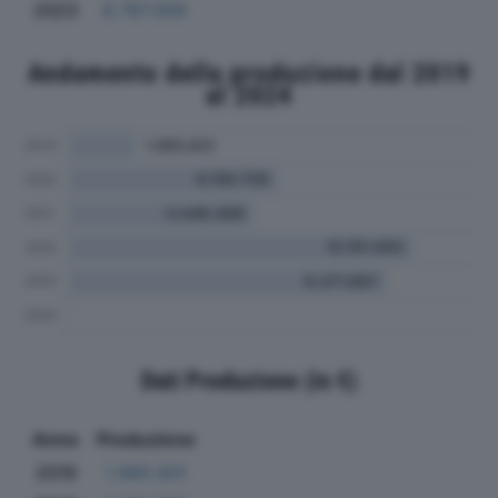
2023
8.787.056
Andamento della produzione dal 2019
al 2024
Dati Produzione (in €)
Anno
Produzione
2019
1.965.601