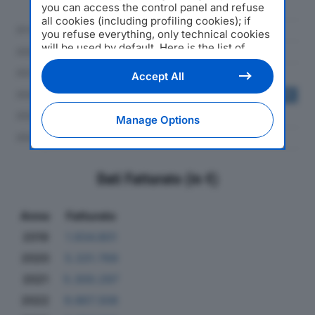
you can access the control panel and refuse
all cookies (including profiling cookies); if
you refuse everything, only technical cookies
will be used by default. Here is the list of
providers
. Cookie consent will be stored and
applied also to the other websites of
Accept All
Editoriale Nazionale and their subdomains. By
expressing your choice on this site, you will
therefore not be asked again on other
Manage Options
Editoriale Nazionale websites that use the
same consent management platform (CMP).
You can still modify or withdraw your choice
at any time through the “Privacy Settings”
Dati Fatturato (in €)
section.
Anno
Fatturato
2019
1.934.801
2020
5.331.769
2021
5.300.297
2022
9.867.308