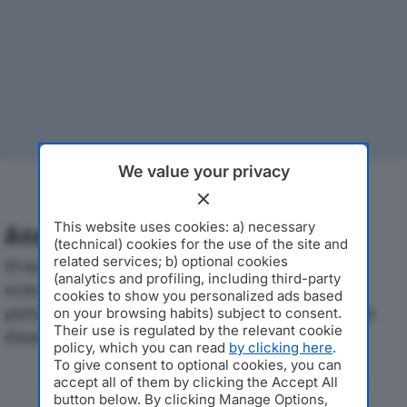
We value your privacy
This website uses cookies: a) necessary
Analisi Economica 2019-2024
(technical) cookies for the use of the site and
related services; b) optional cookies
Di seguito l'andamento dei principali indicatori
(analytics and profiling, including third-party
economici di TOP CARS SRLdal 2019 al 2024, con
cookies to show you personalized ads based
particolare attenzione a fatturato, produzione e utile
on your browsing habits) subject to consent.
Their use is regulated by the relevant cookie
d'esercizio.
policy, which you can read
by clicking here
.
To give consent to optional cookies, you can
accept all of them by clicking the Accept All
Andamento del fatturato dal 2019
button below. By clicking Manage Options,
al 2024