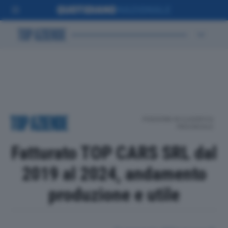
POSIZIONE IN CLASSIFICA
PROVINCIALE
Fatturato TOP CARS SRL dal
2019 al 2024, andamento
produzione e utile