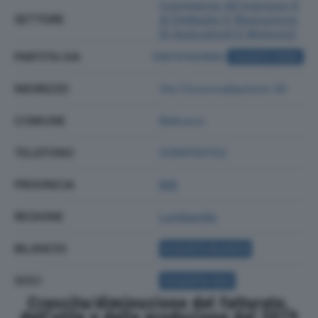
Commercio All'ingrosso E
SETTORE
Al Dettaglio E Riparazione
Di Autoveicoli E Motocicli
PARTITA IVA
10876160960
ACQUISTA VISURA
INDIRIZZO
Via Circonvallazione 30
COMUNE
Bellusco
TELEFONO
0399156702
PROVINCIA
MB
REGIONE
Lombardia
BILANCIO
ACQUISTA BILANCIO
SOCI
ACQUISTA SOCI
Crescita/diminuzione del fatturato,
dell'utile e della produzione dal 2019