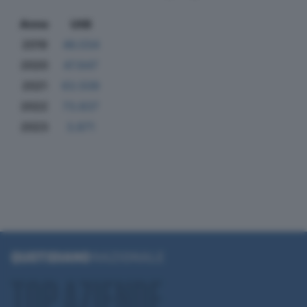
Anno
Utili
2019
46.034
2020
47.647
2021
63.509
2022
73.837
2023
3.871