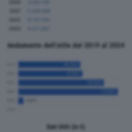
2020
6.156.708
2021
5.446.498
2022
10.161.692
2023
9.371.887
Andamento dell'utile dal 2019 al 2024
Dati Utili (in €)