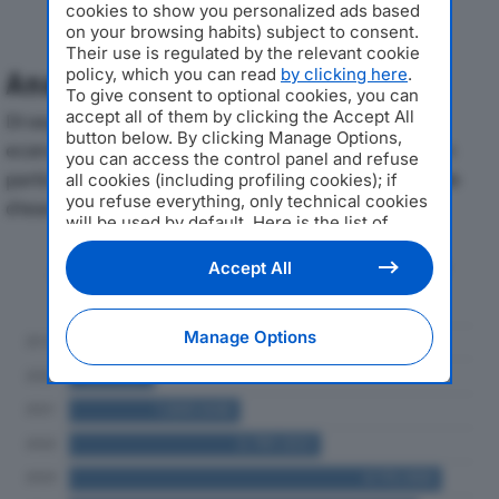
cookies to show you personalized ads based
on your browsing habits) subject to consent.
Their use is regulated by the relevant cookie
policy, which you can read
by clicking here
.
Analisi Economica 2019-2024
To give consent to optional cookies, you can
accept all of them by clicking the Accept All
Di seguito l'andamento dei principali indicatori
button below. By clicking Manage Options,
economici di SIRIO SERVIZI SRLdal 2019 al 2024, con
you can access the control panel and refuse
particolare attenzione a fatturato, produzione e utile
all cookies (including profiling cookies); if
you refuse everything, only technical cookies
d'esercizio.
will be used by default. Here is the list of
providers
. Cookie consent will be stored and
applied also to the other websites of
Andamento del fatturato dal 2019
Accept All
Editoriale Nazionale and their subdomains. By
al 2024
expressing your choice on this site, you will
therefore not be asked again on other
Manage Options
Editoriale Nazionale websites that use the
same consent management platform (CMP).
You can still modify or withdraw your choice
at any time through the “Privacy Settings”
section.