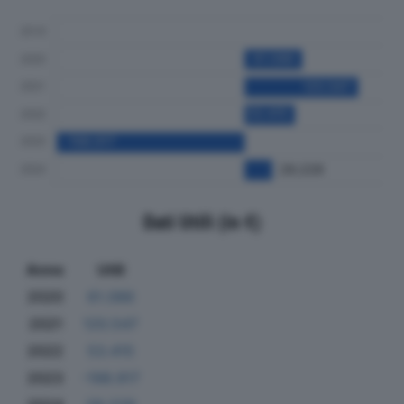
Dati Utili (in €)
Anno
Utili
2020
61.086
2021
120.547
2022
53.415
2023
-198.917