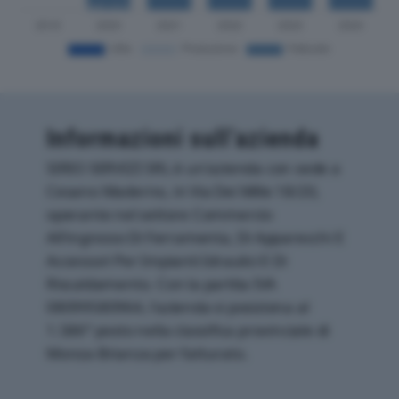
Informazioni sull’azienda
SIRIO SERVIZI SRL è un'azienda con sede a
Cesano Maderno, in Via Dei Mille 18/20,
operante nel settore Commercio
All'ingrosso Di Ferramenta, Di Apparecchi E
Accessori Per Impianti Idraulici E Di
Riscaldamento. Con la partita IVA
08099580964, l'azienda si posiziona al
1.586° posto nella classifica provinciale di
Monza-Brianza per fatturato.