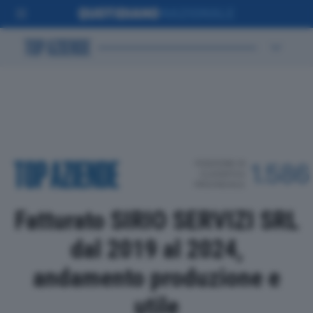
POSIZIONE IN
1.586
CLASSIFICA
PROVINCIALE
Fatturato SIRIO SERVIZI SRL
dal 2019 al 2024,
andamento produzione e
utile