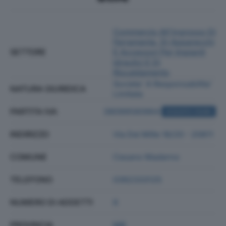
Commercio All'ingrosso Di
Ferramenta, Di Apparecchi
SETTORE
E Accessori Per Impianti
Idraulici E Di
Riscaldamento
Societa' A Responsabilita'
NATURA GIURIDICA
Limitata
PARTITA IVA
08099580964
ACQUISTA VISURA
INDIRIZZO
Via Dei Mille 18/20 - 20811
COMUNE
Cesano Maderno
TELEFONO
0362333125
NUMERO DI ADDETTI
6
PROVINCIA
MB