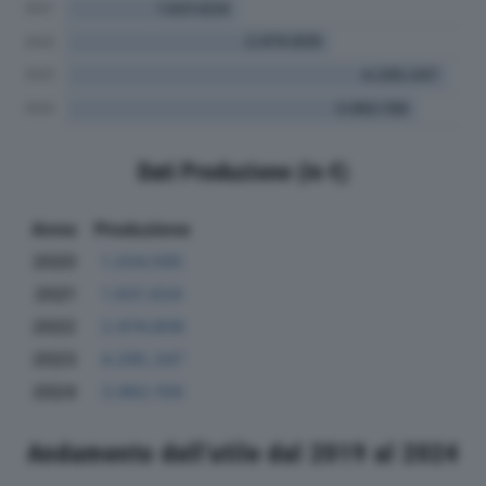
Dati Produzione (in €)
Anno
Produzione
2020
1.204.595
2021
1.931.634
2022
2.974.809
2023
4.295.347
2024
3.962.156
Andamento dell'utile dal 2019 al 2024