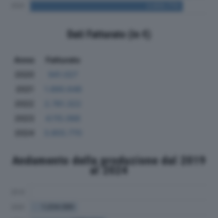
Dati Fatturato (in €)
Anno
Fatturato
2020
941.027
2021
1.890.648
2022
2.781.322
2023
4.115.068
2024
3.855.770
Andamento della produzione dal 2019
al 2024