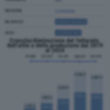
REGIONE
Lombardia
BILANCIO
ACQUISTA BILANCIO
SOCI
ACQUISTA SOCI
Crescita/diminuzione del fatturato,
dell'utile e della produzione dal 2019
al 2024