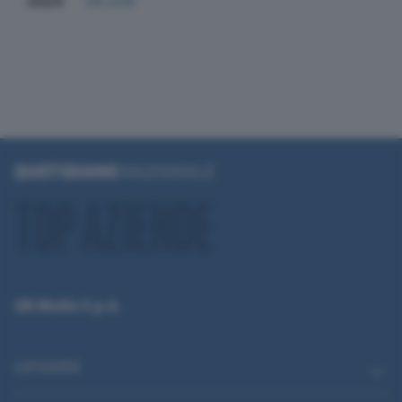
2024
29.229
QN Media S.p.A.
CATEGORIE