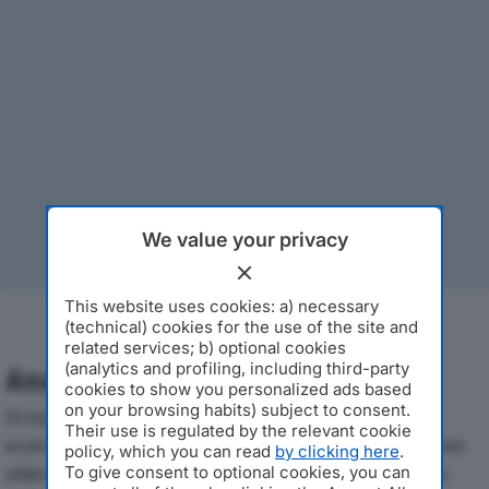
We value your privacy
This website uses cookies: a) necessary
(technical) cookies for the use of the site and
related services; b) optional cookies
(analytics and profiling, including third-party
Analisi Economica 2019-2024
cookies to show you personalized ads based
on your browsing habits) subject to consent.
Di seguito l'andamento dei principali indicatori
Their use is regulated by the relevant cookie
economici di OPIS SRLdal 2019 al 2024, con particolare
policy, which you can read
by clicking here
.
attenzione a fatturato, produzione e utile d'esercizio.
To give consent to optional cookies, you can