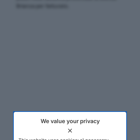
Brianza per fatturato.
We value your privacy