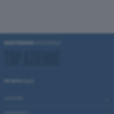
QN Media S.p.A.
CATEGORIE
ABBONAMENTI