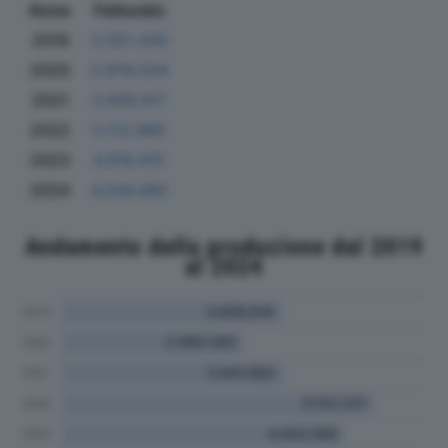
Anno
Fatturato
2019
3.551.430
2020
2.976.034
2021
3.608.917
2022
5.112.985
2023
4.616.415
2024
4.544.480
Andamento della produzione dal 2019
al 2024