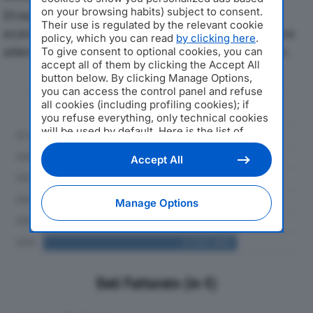
on your browsing habits) subject to consent.
Di seguito l'andamento dei principali indicatori
Their use is regulated by the relevant cookie
economici di MSL SRLdal 2019 al 2024, con particolare
policy, which you can read
by clicking here
.
attenzione a fatturato, produzione e utile d'esercizio.
To give consent to optional cookies, you can
accept all of them by clicking the Accept All
button below. By clicking Manage Options,
Andamento del fatturato dal 2019
you can access the control panel and refuse
al 2024
all cookies (including profiling cookies); if
you refuse everything, only technical cookies
will be used by default. Here is the list of
providers
. Cookie consent will be stored and
applied also to the other websites of
Accept All
Editoriale Nazionale and their subdomains. By
expressing your choice on this site, you will
therefore not be asked again on other
Manage Options
Editoriale Nazionale websites that use the
same consent management platform (CMP).
You can still modify or withdraw your choice
at any time through the “Privacy Settings”
section.
Dati Fatturato (in €)