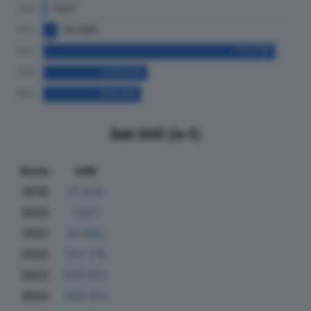
Dati Utili (in €)
Anno
Utili
2019
57.324
2020
7.927
2021
44.963
2022
731.776
2023
329.022
2024
309.154