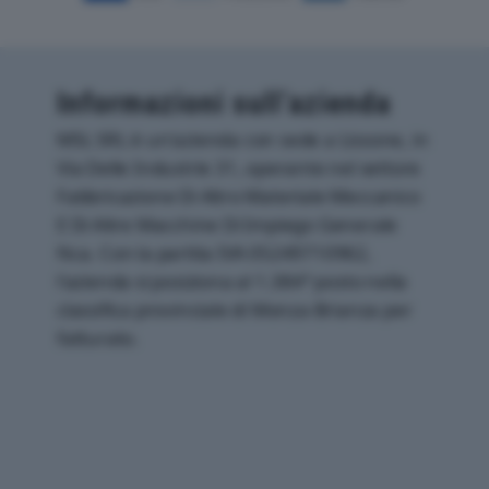
Informazioni sull’azienda
MSL SRL è un'azienda con sede a Lissone, in
Via Delle Industrie 31, operante nel settore
Fabbricazione Di Altro Materiale Meccanico
E Di Altre Macchine Di Impiego Generale
Nca. Con la partita IVA 05249710962,
l'azienda si posiziona al 1.384° posto nella
classifica provinciale di Monza-Brianza per
fatturato.