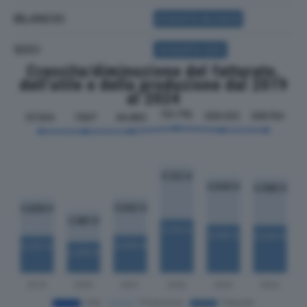
BILANCIO
ACQUISTA BILANCIO
SOCI
ACQUISTA SOCI
Crescita/diminuzione del fatturato,
dell'utile e della produzione dal 2019
al 2024