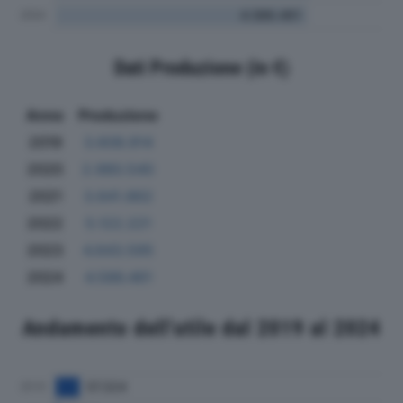
Dati Produzione (in €)
Anno
Produzione
2019
3.608.914
2020
2.980.540
2021
3.641.862
2022
5.122.221
2023
4.643.595
2024
4.586.461
Andamento dell'utile dal 2019 al 2024