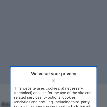
We value your privacy
This website uses cookies: a) necessary
(technical) cookies for the use of the site and
related services; b) optional cookies
(analytics and profiling, including third-party
Analisi Economica 2019-2024
cookies to show you personalized ads based