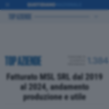
POSIZIONE IN
1.384
CLASSIFICA
PROVINCIALE
Fatturato MSL SRL dal 2019
al 2024, andamento
produzione e utile