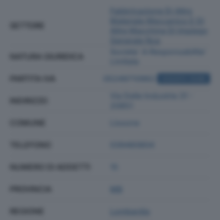
Fabbricazione Di Altro
Materiale Meccanico E Di
SETTORE
Altre Macchine Di Impiego
Generale Nca
Societa' A Responsabilita'
NATURA GIURIDICA
Limitata
PARTITA IVA
05249710962
ACQUISTA VISURA
Via Delle Industrie 31 -
INDIRIZZO
20851
COMUNE
Lissone
TELEFONO
039460804
NUMERO DI ADDETTI
15
PROVINCIA
MB
REGIONE
Lombardia