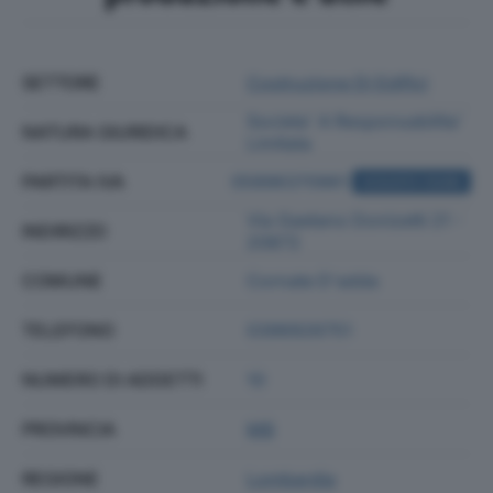
SETTORE
Costruzione Di Edifici
Societa' A Responsabilita'
NATURA GIURIDICA
Limitata
PARTITA IVA
05896370961
ACQUISTA VISURA
Via Gaetano Donizetti 21 -
INDIRIZZO
20872
COMUNE
Cornate D'adda
TELEFONO
0396926751
NUMERO DI ADDETTI
10
PROVINCIA
MB
REGIONE
Lombardia