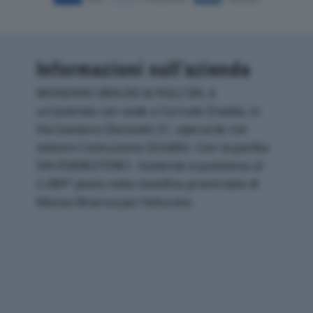
Informazioni sull’azienda
MONZANI UBALDO & FIGLI SRL è
un'azienda con sede a Cornate D'adda, in
Via Gaetano Donizetti 21, operante nel
settore Costruzione Di Edifici. Con la partita
IVA 05896370961, l'azienda si posiziona al
2.089° posto nella classifica provinciale di
Monza-Brianza per fatturato.