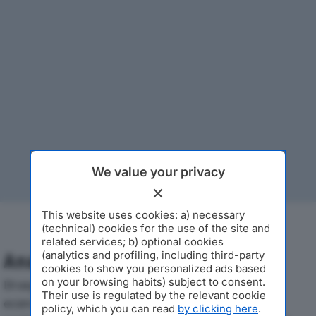
We value your privacy
This website uses cookies: a) necessary
(technical) cookies for the use of the site and
related services; b) optional cookies
(analytics and profiling, including third-party
Analisi Economica 2019-2024
cookies to show you personalized ads based
on your browsing habits) subject to consent.
Di seguito l'andamento dei principali indicatori
Their use is regulated by the relevant cookie
economici di MD SERVIZI SRLdal 2019 al 2024, con
policy, which you can read
by clicking here
.