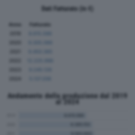
Dati Fatturato (in €)
Anno
Fatturato
2019
8.615.586
2020
9.305.066
2021
9.450.365
2022
12.225.996
2023
9.245.126
2024
5.137.206
Andamento della produzione dal 2019
al 2024