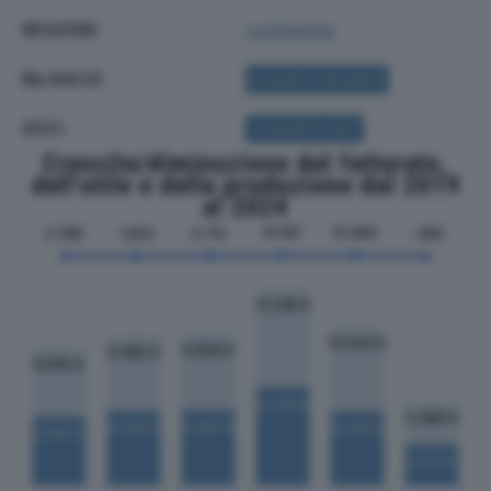
REGIONE
Lombardia
BILANCIO
ACQUISTA BILANCIO
SOCI
ACQUISTA SOCI
Crescita/diminuzione del fatturato,
dell'utile e della produzione dal 2019
al 2024