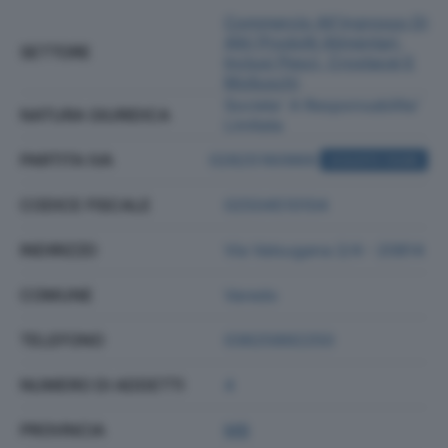
Commercio All'ingrosso Di
Altri Prodotti Alimentari,
SETTORE
Inclusi Pesci, Crostacei E
Molluschi
Societa' A Responsabilita'
NATURA GIURIDICA
Limitata
PARTITA IVA
02825160969
ACQUISTA VISURA
CODICE FISCALE
02504510104
INDIRIZZO
Via Valsugana 2/4 - 20814
COMUNE
Varedo
TELEFONO
03625892250
NUMERO DI ADDETTI
4
PROVINCIA
MB