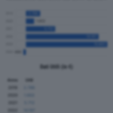
Dati Utili (in €)
Anno
Utili
2019
2.786
2020
1.602
2021
5.712
2022
14.197