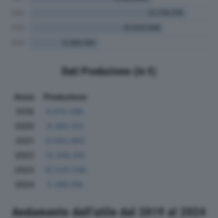
Dati Produzione (in €)
Anno
Produzione
2019
8.615.586
2020
9.385.153
2021
9.593.693
2022
12.318.316
2023
10.529.546
2024
5.386.166
Andamento dell'utile dal 2019 al 2024