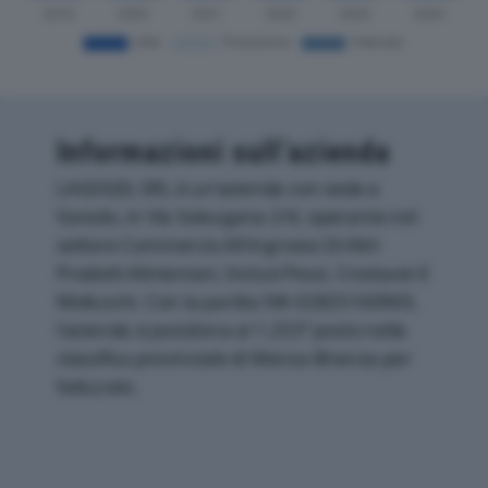
Informazioni sull’azienda
LAGOGEL SRL è un'azienda con sede a
Varedo, in Via Valsugana 2/4, operante nel
settore Commercio All'ingrosso Di Altri
Prodotti Alimentari, Inclusi Pesci, Crostacei E
Molluschi. Con la partita IVA 02825160969,
l'azienda si posiziona al 1.253° posto nella
classifica provinciale di Monza-Brianza per
fatturato.