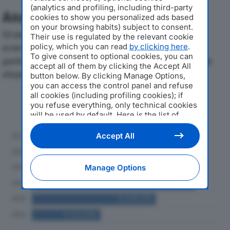
(analytics and profiling, including third-party
Analisi Economica 2019-2024
cookies to show you personalized ads based
on your browsing habits) subject to consent.
Di seguito l'andamento dei principali indicatori
Their use is regulated by the relevant cookie
policy, which you can read
by clicking here
.
economici di LAGOGEL SRLdal 2019 al 2024, con
To give consent to optional cookies, you can
particolare attenzione a fatturato, produzione e utile
accept all of them by clicking the Accept All
d'esercizio.
button below. By clicking Manage Options,
you can access the control panel and refuse
all cookies (including profiling cookies); if
Andamento del fatturato dal 2019
you refuse everything, only technical cookies
al 2024
will be used by default. Here is the list of
providers
. Cookie consent will be stored and
applied also to the other websites of
Accept All
Editoriale Nazionale and their subdomains. By
expressing your choice on this site, you will
therefore not be asked again on other
Manage Options
Editoriale Nazionale websites that use the
same consent management platform (CMP).
You can still modify or withdraw your choice
at any time through the “Privacy Settings”
section.