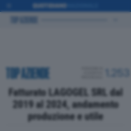
POSIZIONE IN
1.253
CLASSIFICA
PROVINCIALE
Fatturato LAGOGEL SRL dal
2019 al 2024, andamento
produzione e utile