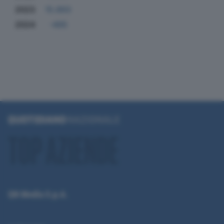
2023
15.893
2024
-495
QN Media S.p.A.