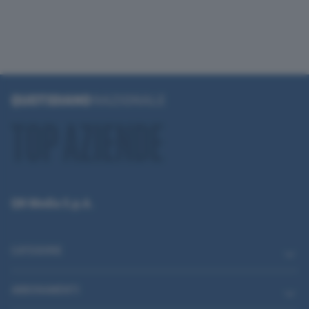
QN Media S.p.A.
CATEGORIE
ABBONAMENTI