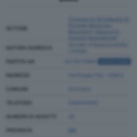
Commercio Al Dettaglio Di
Prodotti Alimentari,
SETTORE
Bevande E Tabacco In
Esercizi Specializzati
Societa' A Responsabilita'
NATURA GIURIDICA
Limitata
PARTITA IVA
02730710965
ACQUISTA VISURA
INDIRIZZO
Via Prealpi 11/b - 20833
COMUNE
Giussano
TELEFONO
0362310282
NUMERO DI ADDETTI
42
PROVINCIA
MB