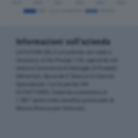
Informazioni sull’azienda
LA FUTURA SRL è un'azienda con sede a
Giussano, in Via Prealpi 11/b, operante nel
settore Commercio Al Dettaglio Di Prodotti
Alimentari, Bevande E Tabacco In Esercizi
Specializzati. Con la partita IVA
02730710965, l'azienda si posiziona al
1.081° posto nella classifica provinciale di
Monza-Brianza per fatturato.