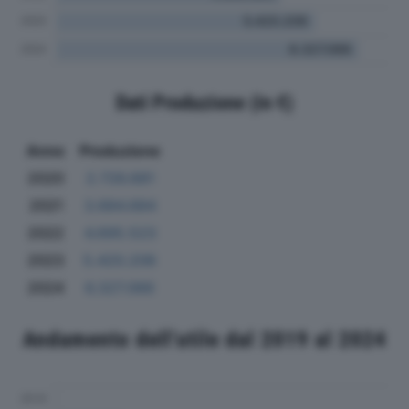
Dati Produzione (in €)
Anno
Produzione
2020
2.726.681
2021
3.684.684
2022
4.695.523
2023
5.420.206
2024
6.327.066
Andamento dell'utile dal 2019 al 2024