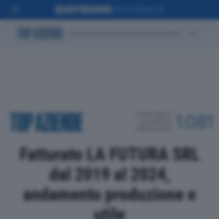
POSIZIONE IN
1.081
CLASSIFICA
PROVINCIALE
Fatturato LA FUTURA SRL
dal 2019 al 2024,
andamento produzione e
utile