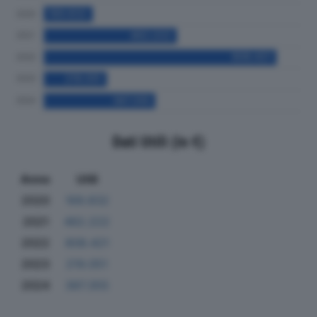
Dati Utili (in €)
Anno
Utili
2020
169.832
2021
462.222
2022
808.421
2023
219.051
2024
387.355