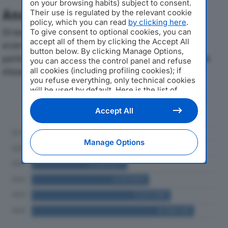
on your browsing habits) subject to consent.
Analisi Economica 2019-2024
Their use is regulated by the relevant cookie
policy, which you can read
by clicking here
.
Di seguito l'andamento dei principali indicatori
To give consent to optional cookies, you can
accept all of them by clicking the Accept All
economici di LA FUTURA SRLdal 2019 al 2024, con
button below. By clicking Manage Options,
particolare attenzione a fatturato, produzione e utile
you can access the control panel and refuse
all cookies (including profiling cookies); if
d'esercizio.
you refuse everything, only technical cookies
will be used by default. Here is the list of
Andamento del fatturato dal 2019
providers
. Cookie consent will be stored and
al 2024
applied also to the other websites of
Accept All
Editoriale Nazionale and their subdomains. By
expressing your choice on this site, you will
therefore not be asked again on other
Manage Options
Editoriale Nazionale websites that use the
same consent management platform (CMP).
You can still modify or withdraw your choice
at any time through the “Privacy Settings”
section.