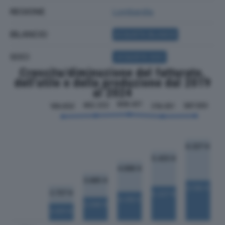
REGIONE
Lombardia
BILANCIO
ACQUISTA BILANCIO
SOCI
ACQUISTA SOCI
Crescita/diminuzione del fatturato,
dell'utile e della produzione dal 2019
al 2024