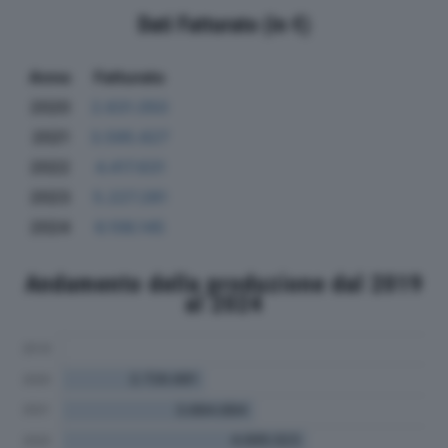
Dati Fatturato (in €)
Anno
Fatturato
2020
2.631.050
2021
3.595.627
2022
4.417.631
2023
5.227.281
2024
6.106.145
Andamento della produzione dal 2019
al 2024