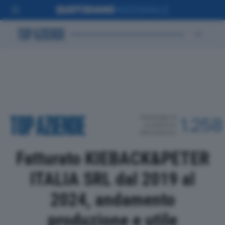
POSIZIONE IN
1.258
CLASSIFICA
PROVINCIALE
Fatturato KIEBACK&PETER
ITALIA SRL dal 2019 al
2024, andamento
produzione e utile