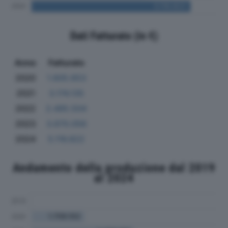
Dati Fatturato (in €)
Anno
Fatturato
2020
1.605.653
2021
3.174.135
2022
2.495.504
2023
3.670.056
2024
5.116.822
Andamento della produzione dal 2019
al 2024