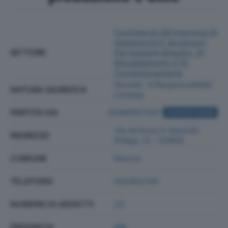
Commercio All'ingrosso Di
Apparecchi E Accessori
SETTORE
Per Impianti Idraulici, Di
Riscaldamento E Di
Condizionamento
Societa' A Responsabilita'
NATURA GIURIDICA
Limitata
PARTITA IVA
02880911207
ACQUISTA VISURA
Via Antonio E Gerardo
INDIRIZZO
Philips 12 - 20900
COMUNE
Monza
TELEFONO
022402128
NUMERO DI ADDETTI
23
PROVINCIA
MB