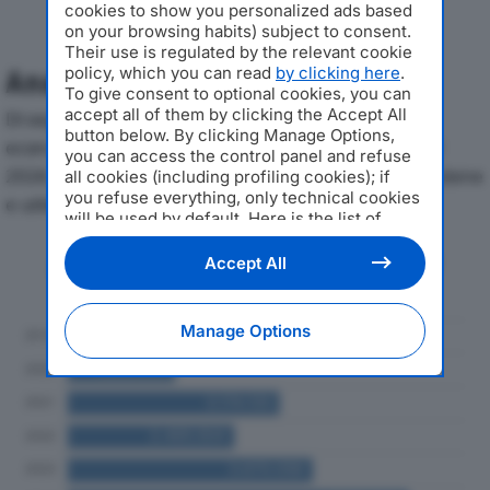
cookies to show you personalized ads based
on your browsing habits) subject to consent.
Their use is regulated by the relevant cookie
policy, which you can read
by clicking here
.
Analisi Economica 2019-2024
To give consent to optional cookies, you can
accept all of them by clicking the Accept All
Di seguito l'andamento dei principali indicatori
button below. By clicking Manage Options,
economici di KIEBACK&PETER ITALIA SRLdal 2019 al
you can access the control panel and refuse
2024, con particolare attenzione a fatturato, produzione
all cookies (including profiling cookies); if
you refuse everything, only technical cookies
e utile d'esercizio.
will be used by default. Here is the list of
providers
. Cookie consent will be stored and
applied also to the other websites of
Andamento del fatturato dal 2019
Accept All
Editoriale Nazionale and their subdomains. By
al 2024
expressing your choice on this site, you will
therefore not be asked again on other
Manage Options
Editoriale Nazionale websites that use the
same consent management platform (CMP).
You can still modify or withdraw your choice
at any time through the “Privacy Settings”
section.