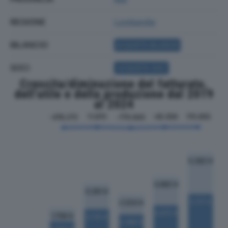
REGIONE
Lombardia
BILANCIO
ACQUISTA BILANCIO
SOCI
ACQUISTA SOCI
Crescita/diminuzione del fatturato,
dell'utile e della produzione dal 2019
al 2024