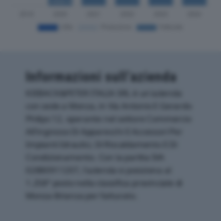
Informazioni sull’azienda
KIEBACK&PETER ITALIA SRL è un'azienda
con sede a Monza, in Via Antonio E Gerardo
Philips 12, operante nel settore Commercio
All'ingrosso Di Apparecchi E Accessori Per
Impianti Idraulici, Di Riscaldamento E Di
Condizionamento. Con la partita IVA
02880911207, l'azienda si posiziona al
1.258° posto nella classifica provinciale di
Monza-Brianza per fatturato.