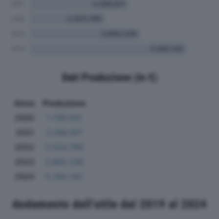
Dati Produzione (in €)
Anno
Produzione
2020
1.709.102
2021
3.290.811
2022
2.523.790
2023
3.692.236
2024
5.262.142
Andamento dell'utile dal 2019 al 2024