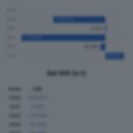
Dati Utili (in €)
Anno
Utili
2020
-478.272
2021
11.970
2022
-770.943
2023
-45.059