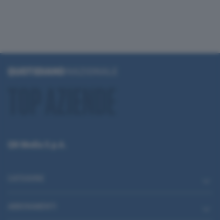
QN Media S.p.A.
CATEGORIE
ABBONAMENTI