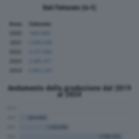
Dati Fatturato (in €)
Anno
Fatturato
2020
900.656
2021
1.569.036
2022
3.211.060
2023
2.691.417
2024
2.652.247
Andamento della produzione dal 2019
al 2024