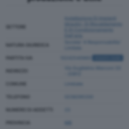
Installazione Di Impianti
Idraulici, Di Riscaldamento
SETTORE
E Di Condizionamento
Dell'aria
Societa' A Responsabilita'
NATURA GIURIDICA
Limitata
PARTITA IVA
10242540960
ACQUISTA VISURA
Via Guglielmo Marconi 33
INDIRIZZO
- 20812
COMUNE
Limbiate
TELEFONO
0238295330
NUMERO DI ADDETTI
23
PROVINCIA
MB