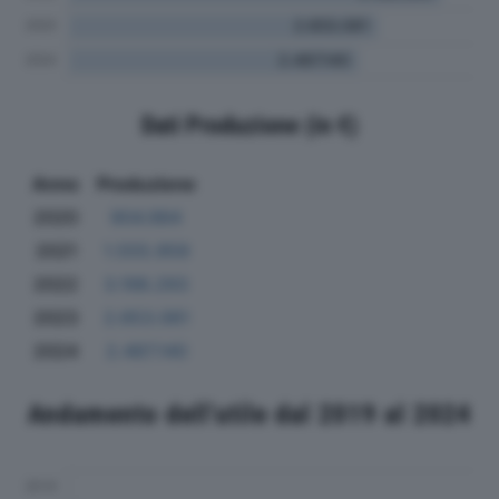
Dati Produzione (in €)
Anno
Produzione
2020
904.984
2021
1.555.959
2022
3.198.293
2023
2.653.061
2024
2.487.140
Andamento dell'utile dal 2019 al 2024