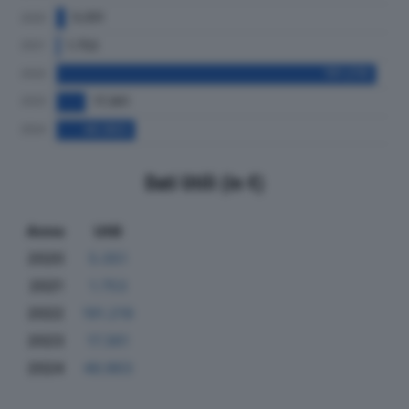
Dati Utili (in €)
Anno
Utili
2020
5.051
2021
1.753
2022
191.219
2023
17.361
2024
46.963