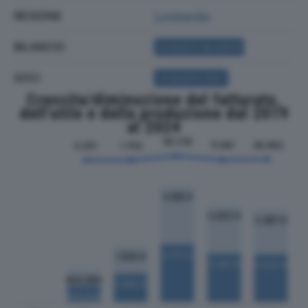
REGIONE
Lombardia
BILANCIO
ACQUISTA BILANCIO
SOCI
ACQUISTA SOCI
Crescita/diminuzione del fatturato,
dell'utile e della produzione dal 2019
al 2024