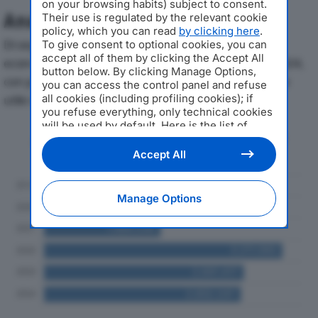
on your browsing habits) subject to consent.
Analisi Economica 2019-2024
Their use is regulated by the relevant cookie
policy, which you can read
by clicking here
.
Di seguito l'andamento dei principali indicatori
To give consent to optional cookies, you can
accept all of them by clicking the Accept All
economici di IDROCLIMA SERVICE SRLdal 2019 al 2024,
button below. By clicking Manage Options,
con particolare attenzione a fatturato, produzione e
you can access the control panel and refuse
all cookies (including profiling cookies); if
utile d'esercizio.
you refuse everything, only technical cookies
will be used by default. Here is the list of
Andamento del fatturato dal 2019
providers
. Cookie consent will be stored and
al 2024
applied also to the other websites of
Accept All
Editoriale Nazionale and their subdomains. By
expressing your choice on this site, you will
therefore not be asked again on other
Manage Options
Editoriale Nazionale websites that use the
same consent management platform (CMP).
You can still modify or withdraw your choice
at any time through the “Privacy Settings”
section.