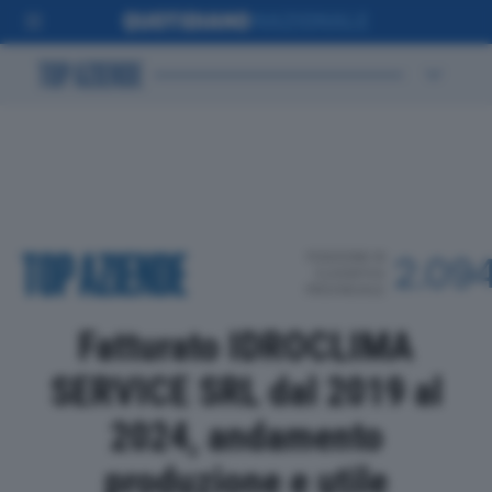
POSIZIONE IN
2.09
CLASSIFICA
PROVINCIALE
Fatturato IDROCLIMA
SERVICE SRL dal 2019 al
2024, andamento
produzione e utile