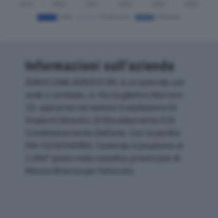
Informazioni sull’azienda
IDROCLIMA SERVICE SRL è un'azienda con
sede a Limbiate, in Via Guglielmo Marconi
33, operante nel settore Installazione Di
Impianti Idraulici, Di Riscaldamento E Di
Condizionamento Dell'aria. Con la partita
IVA 10242540960, l'azienda si posiziona al
2.094° posto nella classifica provinciale di
Monza-Brianza per fatturato.