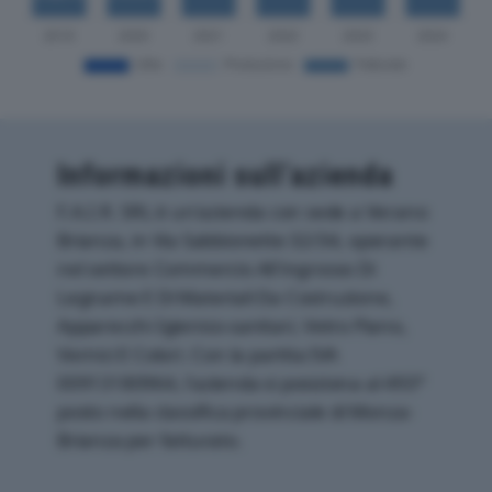
Informazioni sull’azienda
F.A.I.R. SRL è un'azienda con sede a Verano
Brianza, in Via Sabbionette 32/34, operante
nel settore Commercio All'ingrosso Di
Legname E Di Materiali Da Costruzione,
Apparecchi Igienico-sanitari, Vetro Piano,
Vernici E Colori. Con la partita IVA
00913180964, l'azienda si posiziona al 493°
posto nella classifica provinciale di Monza-
Brianza per fatturato.