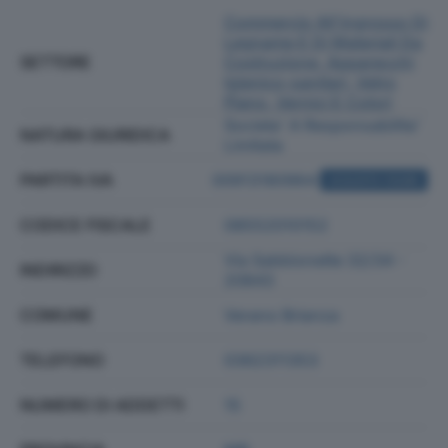
Commercio All'ingrosso Di
Legname E Di Materiali Da
SETTORE
Costruzione, Apparecchi
Igienico-sanitari, Vetro
Piano, Vernici E Colori
Societa' A Responsabilita'
NATURA GIURIDICA
Limitata
PARTITA IVA
00913180964
ACQUISTA VISURA
CODICE FISCALE
08552010152
Via Sabbionette 32/34 -
INDIRIZZO
20843
COMUNE
Verano Brianza
TELEFONO
0362311353
NUMERO DI ADDETTI
15