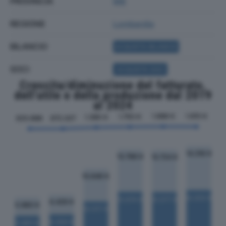
PROVINCIA
MB
REGIONE
Lombardia
BILANCIO
ACQUISTA BILANCIO
SOCI
ACQUISTA SOCI
Crescita/diminuzione del fatturato,
dell'utile e della produzione dal 2019
al 2024