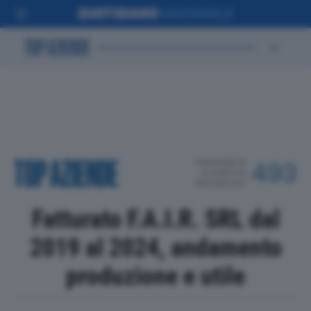
POSIZIONE IN
493
CLASSIFICA
PROVINCIALE
Fatturato F.A.I.R. SRL dal
2019 al 2024, andamento
produzione e utile