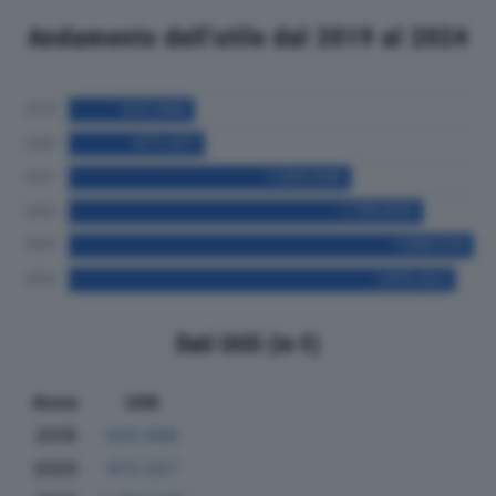
Andamento dell'utile dal 2019 al 2024
Dati Utili (in €)
Anno
Utili
2019
620.998
2020
672.027