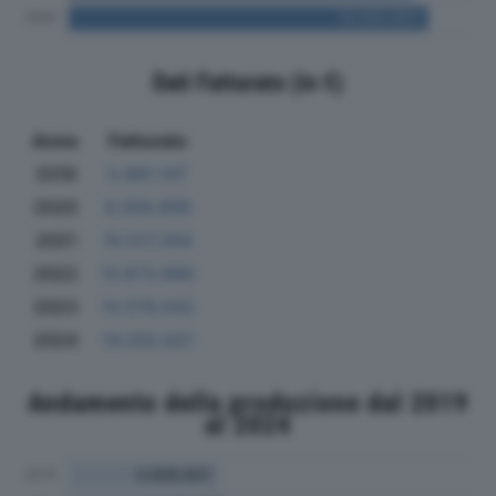
Dati Fatturato (in €)
Anno
Fatturato
2019
5.891.147
2020
6.358.806
2021
10.517.264
2022
13.673.690
2023
13.576.542
2024
14.202.621
Andamento della produzione dal 2019
al 2024