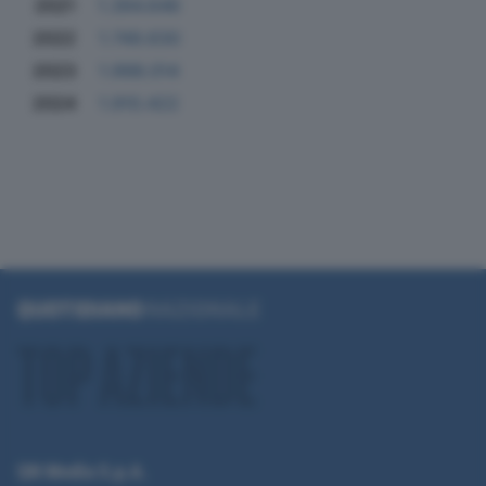
2021
1.394.646
2022
1.749.630
2023
1.998.014
2024
1.910.422
QN Media S.p.A.