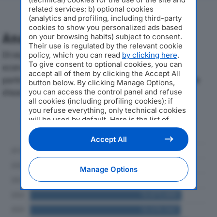
related services; b) optional cookies
(analytics and profiling, including third-party
cookies to show you personalized ads based
Analisi Economica 2019-2024
on your browsing habits) subject to consent.
Their use is regulated by the relevant cookie
Di seguito l'andamento dei principali indicatori
policy, which you can read
by clicking here
.
To give consent to optional cookies, you can
economici di F.A.I.R. SRLdal 2019 al 2024, con
accept all of them by clicking the Accept All
particolare attenzione a fatturato, produzione e utile
button below. By clicking Manage Options,
d'esercizio.
you can access the control panel and refuse
all cookies (including profiling cookies); if
you refuse everything, only technical cookies
Andamento del fatturato dal 2019
will be used by default. Here is the list of
al 2024
providers
. Cookie consent will be stored and
applied also to the other websites of
Accept All
Editoriale Nazionale and their subdomains. By
expressing your choice on this site, you will
therefore not be asked again on other
Manage Options
Editoriale Nazionale websites that use the
same consent management platform (CMP).
You can still modify or withdraw your choice
at any time through the “Privacy Settings”
section.