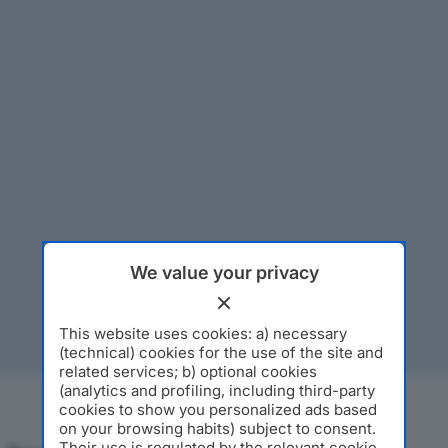
We value your privacy
This website uses cookies: a) necessary
(technical) cookies for the use of the site and
related services; b) optional cookies
(analytics and profiling, including third-party
cookies to show you personalized ads based
on your browsing habits) subject to consent.
Their use is regulated by the relevant cookie