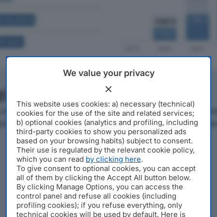
A BILANCIO
A SOCI
We value your privacy
azienda
This website uses cookies: a) necessary (technical)
Muggio', in Via Arrigo Boito 5, operante nel settore Lavor
cookies for the use of the site and related services;
b) optional cookies (analytics and profiling, including
osiziona al 1.985° posto nella classifica provinciale di Mo
third-party cookies to show you personalized ads
based on your browsing habits) subject to consent.
Their use is regulated by the relevant cookie policy,
which you can read
by clicking here
.
To give consent to optional cookies, you can accept
all of them by clicking the Accept All button below.
By clicking Manage Options, you can access the
control panel and refuse all cookies (including
profiling cookies); if you refuse everything, only
technical cookies will be used by default. Here is