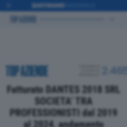
POSIZIONE IN
2.46
CLASSIFICA
PROVINCIALE
Fatturato DANTES 2018 SRL
SOCIETA’ TRA
PROFESSIONISTI dal 2019
al 2024, andamento