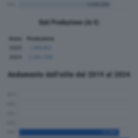
Dati Produzione (in €)
Anno
Produzione
2023
1.456.812
2024
2.041.236
Andamento dell'utile dal 2019 al 2024