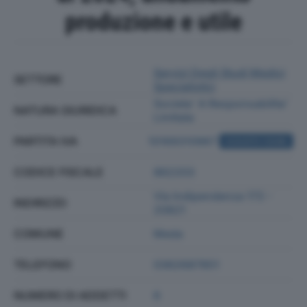
produzione e utile
Servizi Degli Studi Medici
SETTORE
Specialistici
Societa' A Responsabilita'
NATURA GIURIDICA
Limitata
PARTITA IVA
10169310967
ACQUISTA VISURA
CODICE FISCALE
862203
Via Indipendenza 172 -
INDIRIZZO
20821
COMUNE
Meda
TELEFONO
0362687851
NUMERO DI ADDETTI
6