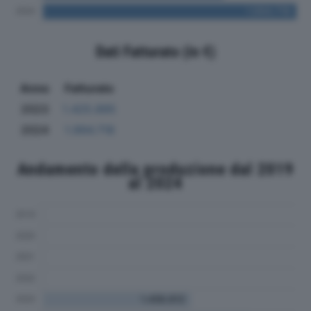
Dati Fatturato (in €)
Anno
Fatturato
2023
1.425.895
2024
1.994.718
Andamento della produzione dal 2019
al 2024