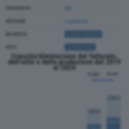
PROVINCIA
MB
REGIONE
Lombardia
BILANCIO
ACQUISTA BILANCIO
SOCI
ACQUISTA SOCI
Crescita/diminuzione del fatturato,
dell'utile e della produzione dal 2019
al 2024