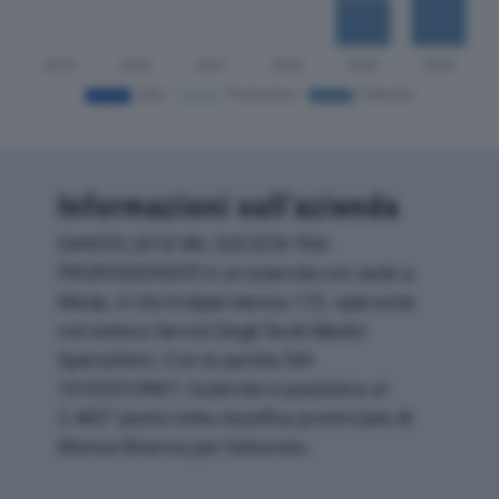
Informazioni sull’azienda
DANTES 2018 SRL SOCIETA’ TRA
PROFESSIONISTI è un'azienda con sede a
Meda, in Via Indipendenza 172, operante
nel settore Servizi Degli Studi Medici
Specialistici. Con la partita IVA
10169310967, l'azienda si posiziona al
2.465° posto nella classifica provinciale di
Monza-Brianza per fatturato.