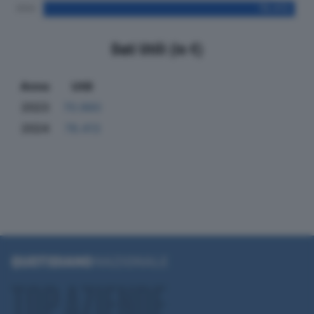
Dati Utili (in €)
Anno
Utili
2023
70.960
2024
78.413