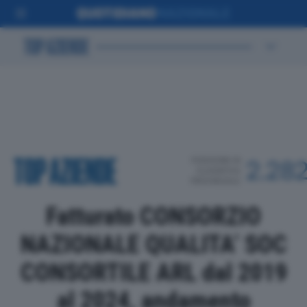
POSIZIONE IN
2.28
CLASSIFICA
PROVINCIALE
Fatturato CONSORZIO
NAZIONALE QUALITA’ SOC
CONSORTILE ARL dal 2019
al 2024, andamento