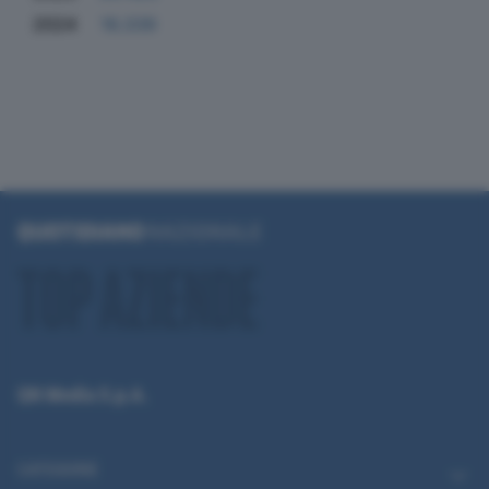
2024
16.339
QN Media S.p.A.
CATEGORIE