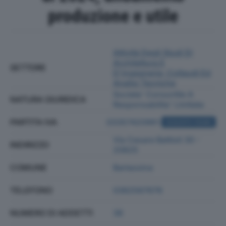
produzione e utile
Attività Degli Studi Di
Architettura E
SETTORE
D'ingegneria; Collaudi Ed
Analisi Tecniche
Societa' Consortile A
NATURA GIURIDICA
Responsabilita' Limitata
PARTITA IVA
03357420961
ACQUISTA VISURA
Via Cesare Battisti 30 -
INDIRIZZO
20825
COMUNE
Barlassina
TELEFONO
0362567676
NUMERO DI ADDETTI
36