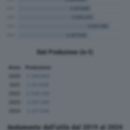
Dati Produzione (in €)
Anno
Produzione
2020
2.309.803
2021
2.417.636
2022
2.528.203
2023
3.031.289
2024
2.327.540
Andamento dell'utile dal 2019 al 2024