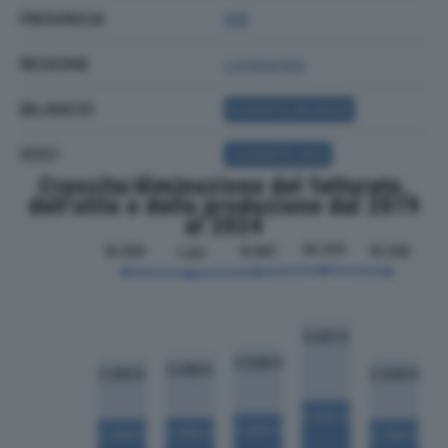
PROVINCIA
MB
REGIONE
Lombardia
BILANCIO
ACQUISTA BILANCIO
SOCI
ACQUISTA SOCI
Crescita/diminuzione del fatturato,
dell'utile e della produzione dal 2019
al 2024