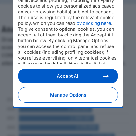
(analytics and profiling, including third-party
cookies to show you personalized ads based
on your browsing habits) subject to consent.
Their use is regulated by the relevant cookie
policy, which you can read
by clicking here
.
Analisi Economica 2019-2024
To give consent to optional cookies, you can
accept all of them by clicking the Accept All
Di seguito l'andamento dei principali indicatori
button below. By clicking Manage Options,
you can access the control panel and refuse
economici di CONSORZIO NAZIONALE QUALITA’ SOC
all cookies (including profiling cookies); if
CONSORTILE ARLdal 2019 al 2024, con particolare
you refuse everything, only technical cookies
attenzione a fatturato, produzione e utile d'esercizio.
will be used by default. Here is the list of
providers
. Cookie consent will be stored and
applied also to the other websites of
Accept All
Andamento del fatturato dal 2019
Editoriale Nazionale and their subdomains. By
al 2024
expressing your choice on this site, you will
therefore not be asked again on other
Manage Options
Editoriale Nazionale websites that use the
same consent management platform (CMP).
You can still modify or withdraw your choice
at any time through the “Privacy Settings”
section.