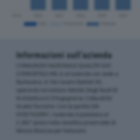
Informazioni sull’azienda
CONSORZIO NAZIONALE QUALITA’ SOC
CONSORTILE ARL è un'azienda con sede a
Barlassina, in Via Cesare Battisti 30,
operante nel settore Attività Degli Studi Di
Architettura E D'ingegneria; Collaudi Ed
Analisi Tecniche. Con la partita IVA
03357420961, l'azienda si posiziona al
2.282° posto nella classifica provinciale di
Monza-Brianza per fatturato.