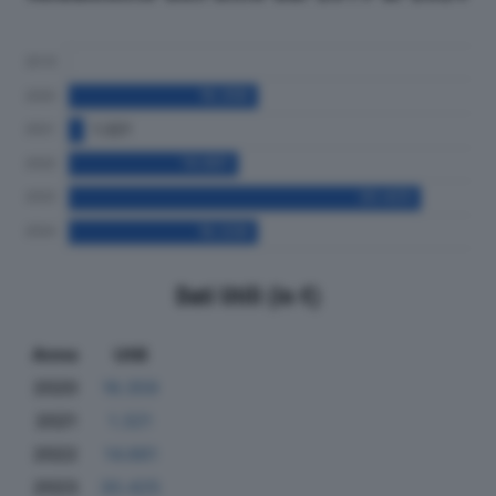
Dati Utili (in €)
Anno
Utili
2020
16.359
2021
1.321
2022
14.661
2023
30.425