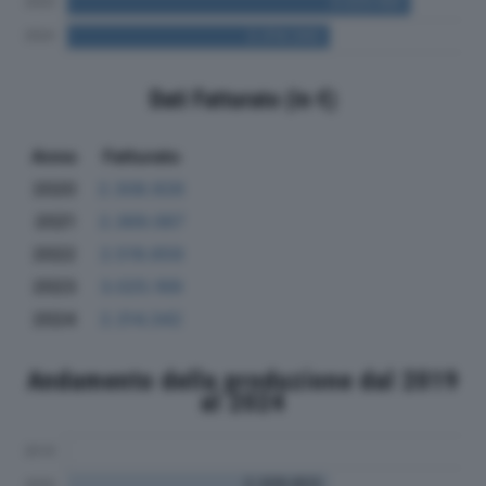
Dati Fatturato (in €)
Anno
Fatturato
2020
2.308.926
2021
2.369.067
2022
2.519.659
2023
3.025.169
2024
2.314.342
Andamento della produzione dal 2019
al 2024