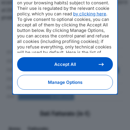
economici di CIELO SCARL CONSORZIO STABILEdal 2019
on your browsing habits) subject to consent.
Their use is regulated by the relevant cookie
al 2024, con particolare attenzione a fatturato,
policy, which you can read
by clicking here
.
produzione e utile d'esercizio.
To give consent to optional cookies, you can
accept all of them by clicking the Accept All
button below. By clicking Manage Options,
Andamento del fatturato dal 2019
you can access the control panel and refuse
al 2024
all cookies (including profiling cookies); if
you refuse everything, only technical cookies
will be used by default. Here is the list of
providers
. Cookie consent will be stored and
applied also to the other websites of
Accept All
Editoriale Nazionale and their subdomains. By
expressing your choice on this site, you will
therefore not be asked again on other
Manage Options
Editoriale Nazionale websites that use the
same consent management platform (CMP).
You can still modify or withdraw your choice
at any time through the “Privacy Settings”
section.
Dati Fatturato (in €)
Anno
Fatturato