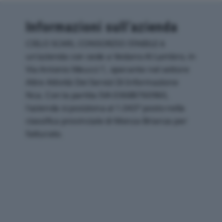
Informazioni sull’azienda
CIELO SCARL CONSORZIO STABILE è
un'azienda con sede a Vedano Al Lambro, in
Via Antonio Meucci 1, operante nel settore
Altre Attività Dei Servizi Di Informazione
Nca. Con la partita IVA 03688760960,
l'azienda si posiziona al 1.043° posto nella
classifica provinciale di Monza-Brianza per
fatturato.