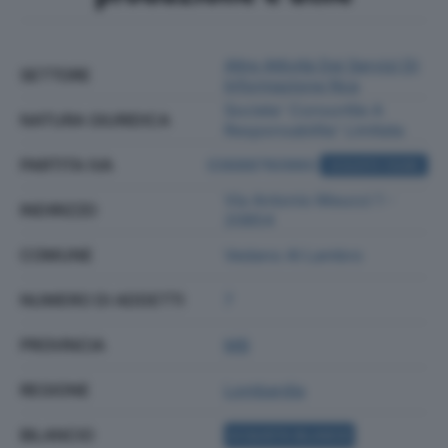
Altre Attività Dei Servizi Di
SETTORE
Informazione Nca
Societa' Consortile A
NATURA GIURIDICA
Responsabilita' Limitata
PARTITA IVA
03688760960
ACQUISTA VISURA
Via Antonio Meucci 1 -
INDIRIZZO
20854
COMUNE
Vedano Al Lambro
NUMERO DI ADDETTI
7
PROVINCIA
MB
REGIONE
Lombardia
BILANCIO
ACQUISTA BILANCIO