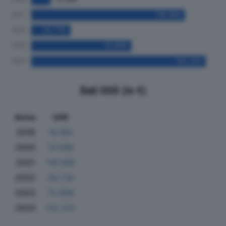
Dati Utili (in €)
Anno
Utili
2019
16.189
2020
14.598
2021
116.566
2022
29.730
2023
75.969
2024
132.331