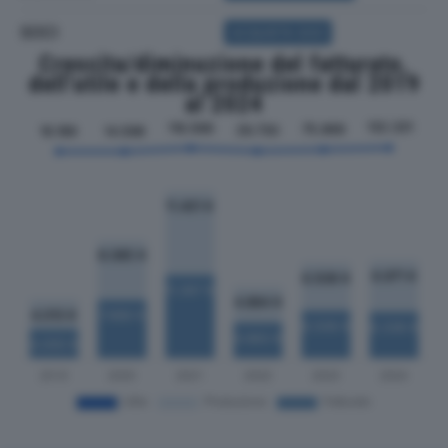
SOCI
ACQUISTA SOCI
Crescita/diminuzione del fatturato,
dell'utile e della produzione dal 2019
al 2024