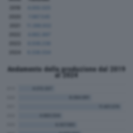
2019
4.000.025
2020
7.987.545
2021
11.396.932
2022
4.882.897
2023
6.506.236
2024
6.338.034
Andamento della produzione dal 2019
al 2024