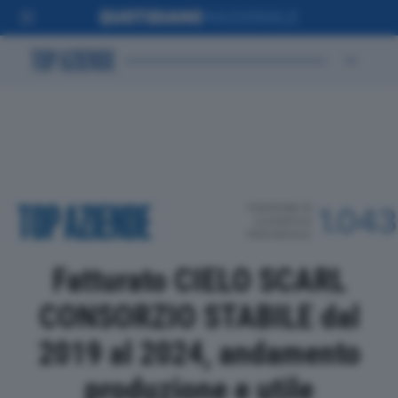
POSIZIONE IN
1.043
CLASSIFICA
PROVINCIALE
Fatturato CIELO SCARL
CONSORZIO STABILE dal
2019 al 2024, andamento
produzione e utile