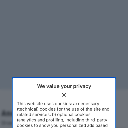
We value your privacy
This website uses cookies: a) necessary
(technical) cookies for the use of the site and
Analisi Economica 2019-2024
related services; b) optional cookies
(analytics and profiling, including third-party
Di seguito l'andamento dei principali indicatori
cookies to show you personalized ads based