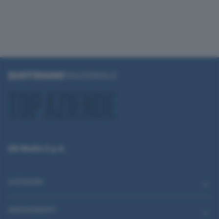
QN Media S.p.A.
CATEGORIE
ABBONAMENTI