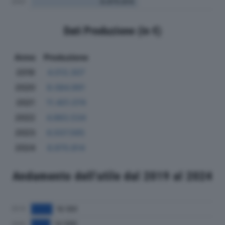
Dati Produzione (in €)
Anno
Produzione
2019
4.013.307
2020
8.084.991
2021
11.401.074
2022
4.883.534
2023
6.507.565
2024
6.970.814
Andamento dell'utile dal 2019 al 2024