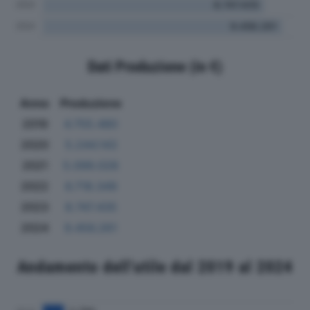
Dati Produzione (in €)
Anno
Produzione
2019
4.755.480
2020
5.244.143
2021
5.099.028
2022
6.718.349
2023
8.747.435
2024
9.456.261
Andamento dell'utile dal 2019 al 2024