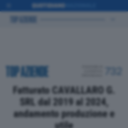
POSIZIONE IN
732
CLASSIFICA
PROVINCIALE
Fatturato CAVALLARO G.
SRL dal 2019 al 2024,
andamento produzione e
utile