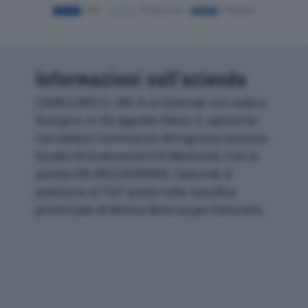
Informazioni sull’azienda
CAVALLARO G. SRL è un'azienda con sede a
Seregno, in Via Ippolito Nievo 3, operante
nel settore Commercio All'ingrosso (escluso
Quello Di Autoveicoli E Di Motocicli). Con la
partita IVA 09224030966, l'azienda si
posiziona al 732° posto nella classifica
provinciale di Monza-Brianza per fatturato.