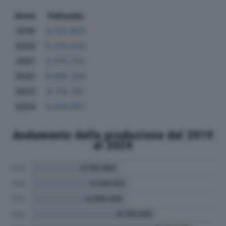
Anno
Fatturato
2019
4.722.903
2020
5.233.532
2021
5.075.722
2022
6.695.284
2023
8.715.742
2024
9.426.957
Andamento della produzione dal 2019
al 2024