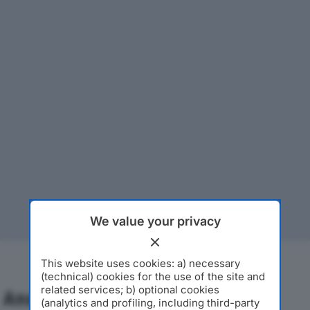
We value your privacy
This website uses cookies: a) necessary
(technical) cookies for the use of the site and
related services; b) optional cookies
Analisi Economica 2019-2024
(analytics and profiling, including third-party