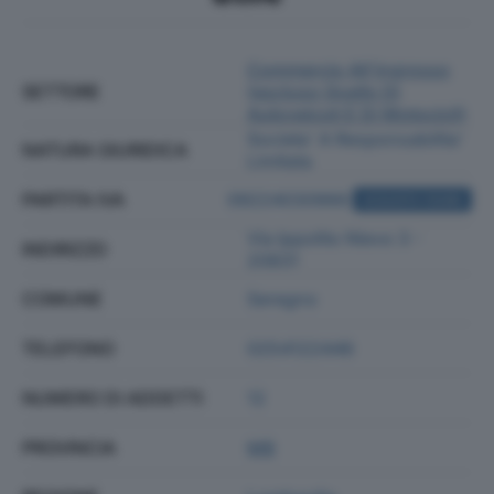
Commercio All'ingrosso
SETTORE
(escluso Quello Di
Autoveicoli E Di Motocicli)
Societa' A Responsabilita'
NATURA GIURIDICA
Limitata
PARTITA IVA
09224030966
ACQUISTA VISURA
Via Ippolito Nievo 3 -
INDIRIZZO
20831
COMUNE
Seregno
TELEFONO
0254122446
NUMERO DI ADDETTI
12
PROVINCIA
MB