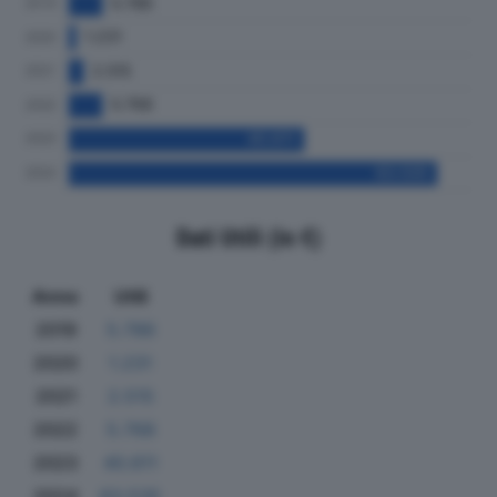
Dati Utili (in €)
Anno
Utili
2019
5.786
2020
1.231
2021
2.515
2022
5.768
2023
40.611
2024
63.535