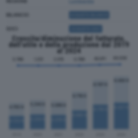
REGIONE
Lombardia
BILANCIO
ACQUISTA BILANCIO
SOCI
ACQUISTA SOCI
Crescita/diminuzione del fatturato,
dell'utile e della produzione dal 2019
al 2024