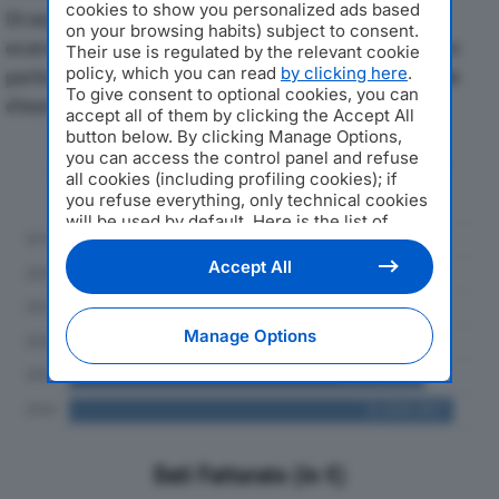
cookies to show you personalized ads based
Di seguito l'andamento dei principali indicatori
on your browsing habits) subject to consent.
economici di CAVALLARO G. SRLdal 2019 al 2024, con
Their use is regulated by the relevant cookie
policy, which you can read
by clicking here
.
particolare attenzione a fatturato, produzione e utile
To give consent to optional cookies, you can
d'esercizio.
accept all of them by clicking the Accept All
button below. By clicking Manage Options,
you can access the control panel and refuse
Andamento del fatturato dal 2019
all cookies (including profiling cookies); if
al 2024
you refuse everything, only technical cookies
will be used by default. Here is the list of
providers
. Cookie consent will be stored and
applied also to the other websites of
Accept All
Editoriale Nazionale and their subdomains. By
expressing your choice on this site, you will
therefore not be asked again on other
Manage Options
Editoriale Nazionale websites that use the
same consent management platform (CMP).
You can still modify or withdraw your choice
at any time through the “Privacy Settings”
section.
Dati Fatturato (in €)